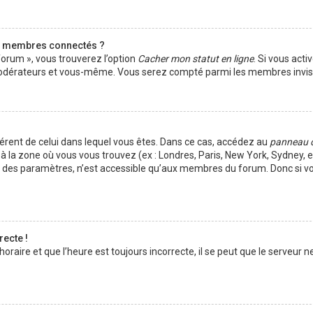
s membres connectés ?
forum », vous trouverez l’option
Cacher mon statut en ligne
. Si vous acti
s modérateurs et vous-même. Vous serez compté parmi les membres invisi
ifférent de celui dans lequel vous êtes. Dans ce cas, accédez au
panneau 
à la zone où vous vous trouvez (ex : Londres, Paris, New York, Sydney, et
t des paramètres, n’est accessible qu’aux membres du forum. Donc si vo
recte !
aire et que l’heure est toujours incorrecte, il se peut que le serveur ne