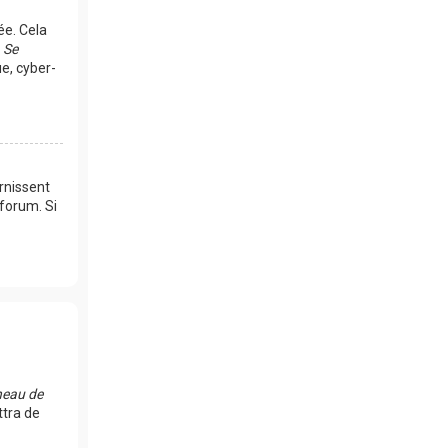
ée. Cela
e
Se
e, cyber-
rnissent
 forum. Si
eau de
ttra de