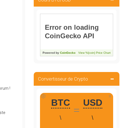
Convertisseur de Crypto
orum !
ste