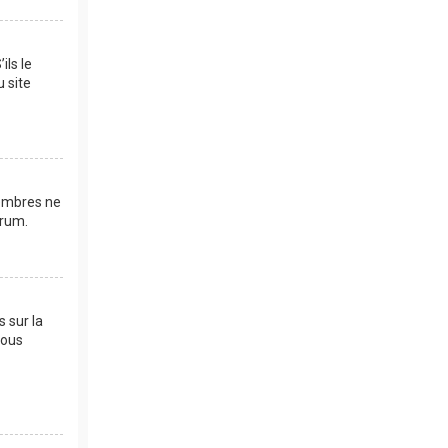
ils le
u site
membres ne
orum.
s sur la
vous