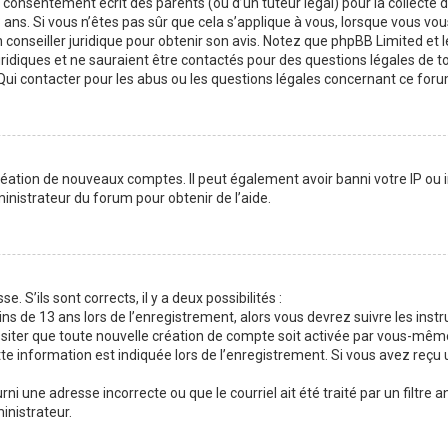
consentement écrit des parents (ou d’un tuteur légal) pour la collecte 
ans. Si vous n’êtes pas sûr que cela s’applique à vous, lorsque vous vou
 conseiller juridique pour obtenir son avis. Notez que phpBB Limited et l
uridiques et ne sauraient être contactés pour des questions légales de t
Qui contacter pour les abus ou les questions légales concernant ce foru
réation de nouveaux comptes. Il peut également avoir banni votre IP ou in
inistrateur du forum pour obtenir de l’aide.
. S’ils sont corrects, il y a deux possibilités :
ns de 13 ans lors de l’enregistrement, alors vous devrez suivre les instr
siter que toute nouvelle création de compte soit activée par vous-mêm
e information est indiquée lors de l’enregistrement. Si vous avez reçu 
rni une adresse incorrecte ou que le courriel ait été traité par un filtre 
inistrateur.