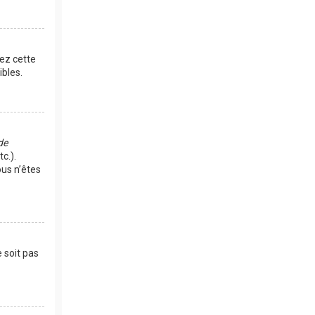
vez cette
bles.
de
c.).
us n’êtes
 soit pas