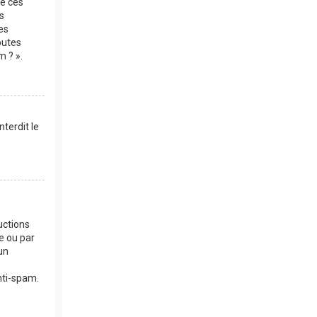
de ces
s
es
outes
m ? ».
terdit le
uctions
e ou par
un
anti-spam.