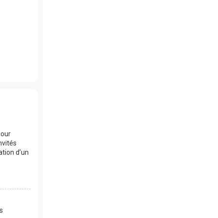
pour
nvités
ation d’un
es