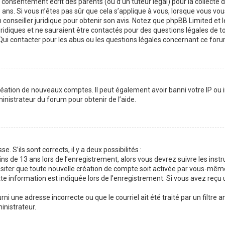
consentement écrit des parents (ou d’un tuteur légal) pour la collecte 
ans. Si vous n’êtes pas sûr que cela s’applique à vous, lorsque vous vou
 conseiller juridique pour obtenir son avis. Notez que phpBB Limited et l
uridiques et ne sauraient être contactés pour des questions légales de t
Qui contacter pour les abus ou les questions légales concernant ce foru
réation de nouveaux comptes. Il peut également avoir banni votre IP ou in
inistrateur du forum pour obtenir de l’aide.
. S’ils sont corrects, il y a deux possibilités :
ns de 13 ans lors de l’enregistrement, alors vous devrez suivre les instr
siter que toute nouvelle création de compte soit activée par vous-mêm
e information est indiquée lors de l’enregistrement. Si vous avez reçu 
rni une adresse incorrecte ou que le courriel ait été traité par un filtre 
inistrateur.