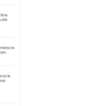
ils le
u site
membres ne
orum.
s sur la
vous