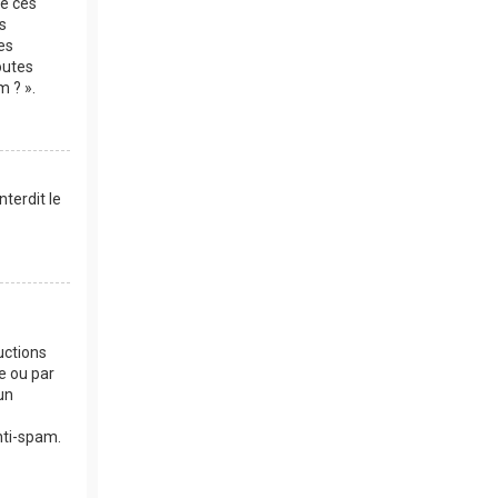
de ces
s
es
outes
m ? ».
terdit le
uctions
e ou par
un
anti-spam.