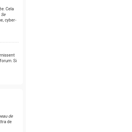
ée. Cela
e
Se
e, cyber-
rnissent
 forum. Si
eau de
ttra de