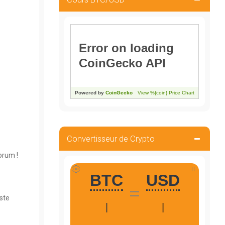
Convertisseur de Crypto
orum !
ste