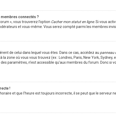
s membres connectés ?
forum », vous trouverez l’option
Cacher mon statut en ligne
. Si vous acti
s modérateurs et vous-même. Vous serez compté parmi les membres invisi
ifférent de celui dans lequel vous êtes. Dans ce cas, accédez au
panneau 
à la zone où vous vous trouvez (ex : Londres, Paris, New York, Sydney, et
t des paramètres, n’est accessible qu’aux membres du forum. Donc si vo
recte !
aire et que l’heure est toujours incorrecte, il se peut que le serveur ne