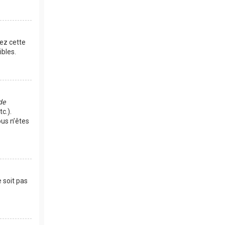
vez cette
bles.
de
c.).
us n’êtes
 soit pas