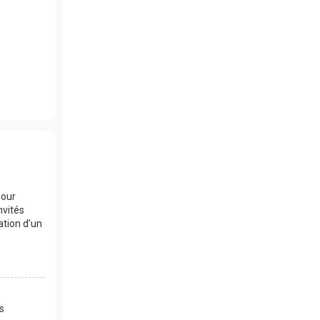
pour
nvités
ation d’un
es