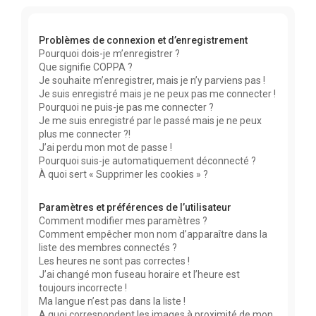
r
c
Problèmes de connexion et d’enregistrement
h
Pourquoi dois-je m’enregistrer ?
e
Que signifie COPPA ?
r
Je souhaite m’enregistrer, mais je n’y parviens pas !
Je suis enregistré mais je ne peux pas me connecter !
Pourquoi ne puis-je pas me connecter ?
Je me suis enregistré par le passé mais je ne peux
plus me connecter ?!
J’ai perdu mon mot de passe !
Pourquoi suis-je automatiquement déconnecté ?
À quoi sert « Supprimer les cookies » ?
Paramètres et préférences de l’utilisateur
Comment modifier mes paramètres ?
Comment empêcher mon nom d’apparaître dans la
liste des membres connectés ?
Les heures ne sont pas correctes !
J’ai changé mon fuseau horaire et l’heure est
toujours incorrecte !
Ma langue n’est pas dans la liste !
A quoi correspondent les images à proximité de mon