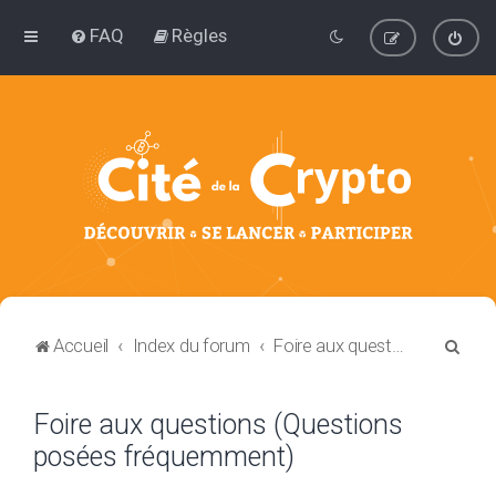
FAQ
Règles
R
Accueil
Index du forum
Foire aux questions (Questions posées fréquemment)
e
c
Foire aux questions (Questions
h
posées fréquemment)
e