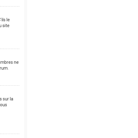
ils le
u site
membres ne
orum.
s sur la
vous