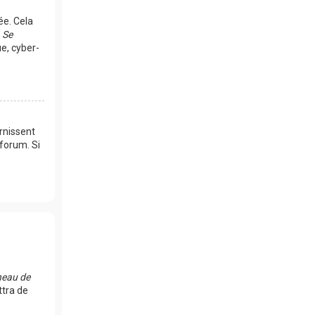
ée. Cela
e
Se
e, cyber-
rnissent
 forum. Si
eau de
ttra de