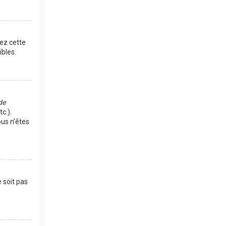
vez cette
bles.
de
c.).
us n’êtes
 soit pas