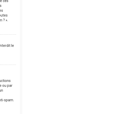
de ces
s
es
outes
m ? ».
terdit le
uctions
e ou par
un
anti-spam.