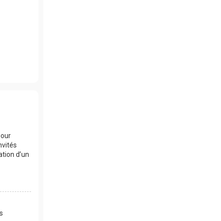
pour
nvités
ation d’un
es