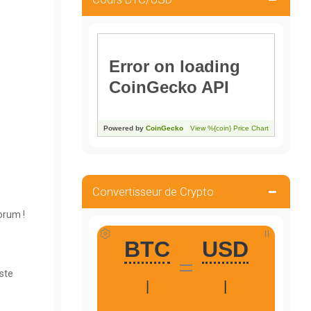
Convertisseur de Crypto
orum !
ste