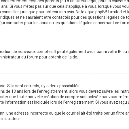
consentement écrit des parents (ou d’un tuteur légal) pour la collecte 
ans. Si vous n’êtes pas sûr que cela s’applique à vous, lorsque vous vou
 conseiller juridique pour obtenir son avis. Notez que phpBB Limited et l
uridiques et ne sauraient être contactés pour des questions légales de t
Qui contacter pour les abus ou les questions légales concernant ce foru
réation de nouveaux comptes. Il peut également avoir banni votre IP ou in
inistrateur du forum pour obtenir de l’aide.
. S’ils sont corrects, il y a deux possibilités :
ns de 13 ans lors de l’enregistrement, alors vous devrez suivre les instr
siter que toute nouvelle création de compte soit activée par vous-mêm
e information est indiquée lors de l’enregistrement. Si vous avez reçu 
rni une adresse incorrecte ou que le courriel ait été traité par un filtre 
inistrateur.