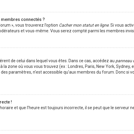
s membres connectés ?
forum », vous trouverez l’option
Cacher mon statut en ligne
. Si vous acti
s modérateurs et vous-même. Vous serez compté parmi les membres invisi
ifférent de celui dans lequel vous êtes. Dans ce cas, accédez au
panneau 
à la zone où vous vous trouvez (ex : Londres, Paris, New York, Sydney, et
t des paramètres, n’est accessible qu’aux membres du forum. Donc si vo
recte !
aire et que l’heure est toujours incorrecte, il se peut que le serveur ne