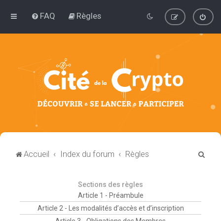
FAQ
Règles
R
Accueil
Index du forum
Règles
e
c
Sections des règles
h
Article 1 - Préambule
e
Article 2 - Les modalités d’accès et d’inscription