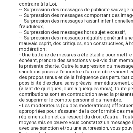
contraire à la Loi,
-- Surpression des messages de publicité sauvage 
-- Surpression des messages comportant des imag
-- Surpression des messages faisant intentionnelle
frauduleux,
-- Surpression des messages hors sujet excessif,
-- Surpression des messages négatifs générant un
mauvais esprit, des critiques, non constructives, à l
modération ;
- Une batterie de mesures a été établie pour mettre e
échéant, prendre des sanctions vis-à-vis d'un membr
la présente charte. Outre la surpression du messag
sanctions prises à l’encontre d’un membre varient en
des propos tenus et de la fréquence des perturbatio
possibilité d’exclure, sans préavis, immédiatement,
(allant de quelques jours à quelques mois), toute p
contributions sont en contradiction avec la présente
de supprimer le compte personnel du membre.
- Les modérateurs (ou des modératrices) effectuent
appropriées pour s'assurer de la conformité des me
réglementation et au respect du droit d'autrui. Tout
moyens mis en œuvre vous constatez un message li
avec une sanction et/ou une surpression, vous pouv