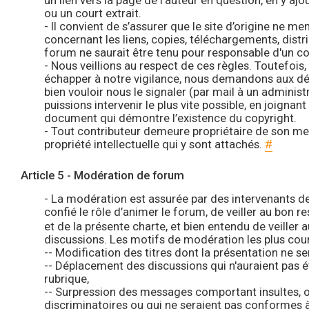
un lien vers la page de l’auteur en question, en y aj
ou un court extrait.
- Il convient de s’assurer que le site d’origine ne me
concernant les liens, copies, téléchargements, distr
forum ne saurait être tenu pour responsable d'un con
- Nous veillions au respect de ces règles. Toutefois, 
échapper à notre vigilance, nous demandons aux dé
bien vouloir nous le signaler (par mail à un adminis
puissions intervenir le plus vite possible, en joignan
document qui démontre l’existence du copyright.
- Tout contributeur demeure propriétaire de son me
propriété intellectuelle qui y sont attachés.
#
Article 5 - Modération de forum
- La modération est assurée par des intervenants d
confié le rôle d’animer le forum, de veiller au bon r
et de la présente charte, et bien entendu de veiller
discussions. Les motifs de modération les plus cour
-- Modification des titres dont la présentation ne s
-- Déplacement des discussions qui n'auraient pas 
rubrique,
-- Surpression des messages comportant insultes, 
discriminatoires ou qui ne seraient pas conformes à