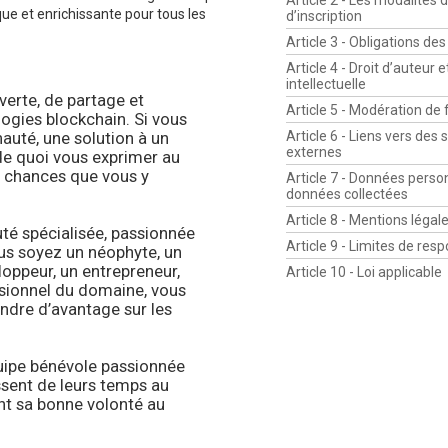
Article 2 - Les modalités 
ue et enrichissante pour tous les
d’inscription
Article 3 - Obligations d
Article 4 - Droit d’auteur 
intellectuelle
verte, de partage et
Article 5 - Modération de
ogies blockchain. Si vous
uté, une solution à un
Article 6 - Liens vers des s
externes
de quoi vous exprimer au
es chances que vous y
Article 7 - Données perso
données collectées
Article 8 - Mentions légal
é spécialisée, passionnée
Article 9 - Limites de resp
us soyez un néophyte, un
loppeur, un entrepreneur,
Article 10 - Loi applicable
ssionnel du domaine, vous
ndre d’avantage sur les
uipe bénévole passionnée
issent de leurs temps au
nt sa bonne volonté au