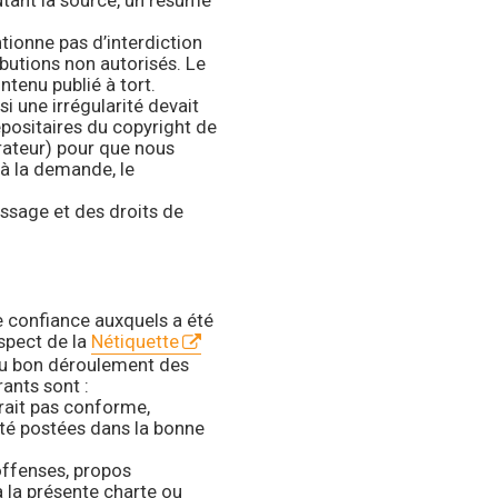
outant la source, un résumé
ntionne pas d’interdiction
ibutions non autorisés. Le
tenu publié à tort.
si une irrégularité devait
positaires du copyright de
trateur) pour que nous
t à la demande, le
ssage et des droits de
e confiance auxquels a été
espect de la
Nétiquette
 au bon déroulement des
ants sont :
erait pas conforme,
été postées dans la bonne
offenses, propos
 la présente charte ou