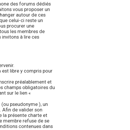
phone des forums dédiés
aitons vous proposer un
échanger autour de ces
 que celui-ci reste un
vous procurer une
r tous les membres de
invitons à lire ces
ervenir.
 est libre y compris pour
inscrire préalablement et
es champs obligatoires du
nt sur le lien «
ur (ou pseudonyme ), un
. Afin de valider son
 la présente charte et
 le membre refuse de se
onditions contenues dans