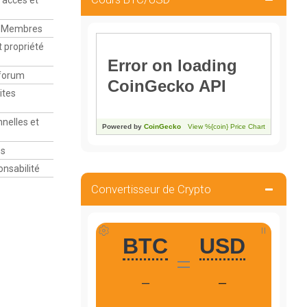
d’accès et
es Membres
et propriété
 forum
ites
nnelles et
es
onsabilité
Convertisseur de Crypto