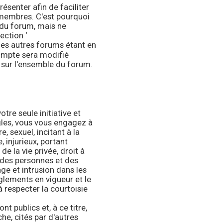
senter afin de faciliter
s membres. C'est pourquoi
 du forum, mais ne
ection ‘
des autres forums étant en
compte sera modifié
sur l'ensemble du forum.
tre seule initiative et
gles, vous vous engagez à
, sexuel, incitant à la
 injurieux, portant
de la vie privée, droit à
é des personnes et des
age et intrusion dans les
glements en vigueur et le
à respecter la courtoisie
 publics et, à ce titre,
e, cités par d'autres