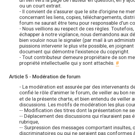
un lien vers la page de l’auteur en question, en y aj
ou un court extrait.
- Il convient de s’assurer que le site d’origine ne me
concernant les liens, copies, téléchargements, distr
forum ne saurait être tenu pour responsable d'un con
- Nous veillions au respect de ces règles. Toutefois, 
échapper à notre vigilance, nous demandons aux dé
bien vouloir nous le signaler (par mail à un adminis
puissions intervenir le plus vite possible, en joignan
document qui démontre l’existence du copyright.
- Tout contributeur demeure propriétaire de son me
propriété intellectuelle qui y sont attachés.
#
Article 5 - Modération de forum
- La modération est assurée par des intervenants d
confié le rôle d’animer le forum, de veiller au bon r
et de la présente charte, et bien entendu de veiller
discussions. Les motifs de modération les plus cour
-- Modification des titres dont la présentation ne s
-- Déplacement des discussions qui n'auraient pas 
rubrique,
-- Surpression des messages comportant insultes, 
discriminatoires ou qui ne seraient pas conformes à