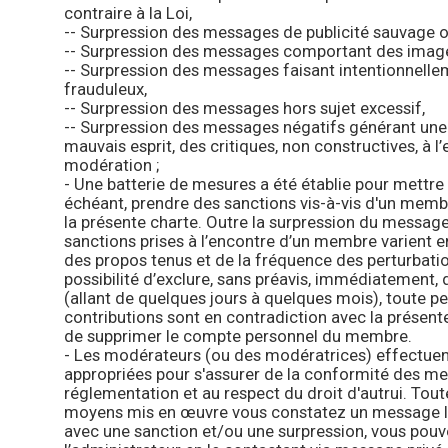
contraire à la Loi,
-- Surpression des messages de publicité sauvage 
-- Surpression des messages comportant des imag
-- Surpression des messages faisant intentionnelle
frauduleux,
-- Surpression des messages hors sujet excessif,
-- Surpression des messages négatifs générant un
mauvais esprit, des critiques, non constructives, à l
modération ;
- Une batterie de mesures a été établie pour mettre e
échéant, prendre des sanctions vis-à-vis d'un membr
la présente charte. Outre la surpression du messag
sanctions prises à l’encontre d’un membre varient en
des propos tenus et de la fréquence des perturbatio
possibilité d’exclure, sans préavis, immédiatement,
(allant de quelques jours à quelques mois), toute p
contributions sont en contradiction avec la présente
de supprimer le compte personnel du membre.
- Les modérateurs (ou des modératrices) effectuent
appropriées pour s'assurer de la conformité des me
réglementation et au respect du droit d'autrui. Tout
moyens mis en œuvre vous constatez un message li
avec une sanction et/ou une surpression, vous pouv