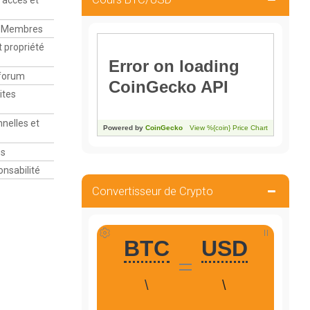
d’accès et
es Membres
et propriété
 forum
ites
nnelles et
es
onsabilité
Convertisseur de Crypto