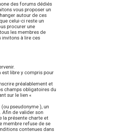
phone des forums dédiés
aitons vous proposer un
échanger autour de ces
 que celui-ci reste un
vous procurer une
r tous les membres de
invitons à lire ces
ervenir.
 est libre y compris pour
inscrire préalablement et
es champs obligatoires du
nt sur le lien «
ur (ou pseudonyme ), un
. Afin de valider son
 la présente charte et
 le membre refuse de se
onditions contenues dans