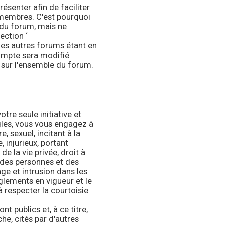
senter afin de faciliter
s membres. C'est pourquoi
 du forum, mais ne
ection ‘
des autres forums étant en
compte sera modifié
sur l'ensemble du forum.
tre seule initiative et
gles, vous vous engagez à
, sexuel, incitant à la
 injurieux, portant
de la vie privée, droit à
é des personnes et des
age et intrusion dans les
glements en vigueur et le
à respecter la courtoisie
 publics et, à ce titre,
e, cités par d'autres