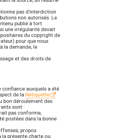
outant la source, un résumé
ntionne pas d’interdiction
ibutions non autorisés. Le
tenu publié à tort.
si une irrégularité devait
positaires du copyright de
trateur) pour que nous
t à la demande, le
ssage et des droits de
e confiance auxquels a été
espect de la
Nétiquette
 au bon déroulement des
ants sont :
erait pas conforme,
été postées dans la bonne
offenses, propos
 la présente charte ou