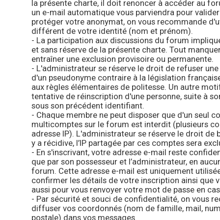
la présente charte, il doit renoncer à accéder au forum
un e-mail automatique vous parviendra pour valider v
protéger votre anonymat, on vous recommande d'u
différent de votre identité (nom et prénom).
- La participation aux discussions du forum impliqu
et sans réserve de la présente charte. Tout manque
entraîner une exclusion provisoire ou permanente.
- L'administrateur se réserve le droit de refuser une 
d'un pseudonyme contraire à la législation françai
aux règles élémentaires de politesse. Un autre moti
tentative de réinscription d'une personne, suite à 
sous son précédent identifiant.
- Chaque membre ne peut disposer que d'un seul co
multicomptes sur le forum est interdit (plusieurs 
adresse IP). L'administrateur se réserve le droit de 
y a récidive, l’IP partagée par ces comptes sera exc
- En s'inscrivant, votre adresse e-mail reste confidenti
que par son possesseur et l’administrateur, en auc
forum. Cette adresse e-mail est uniquement utilisée 
confirmer les détails de votre inscription ainsi que
aussi pour vous renvoyer votre mot de passe en cas 
- Par sécurité et souci de confidentialité, on vous
diffuser vos coordonnés (nom de famille, mail, nu
postale) dans vos messages.