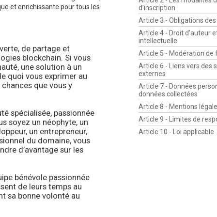
Article 2 - Les modalités 
ue et enrichissante pour tous les
d’inscription
Article 3 - Obligations d
Article 4 - Droit d’auteur 
intellectuelle
verte, de partage et
Article 5 - Modération de
ogies blockchain. Si vous
uté, une solution à un
Article 6 - Liens vers des s
externes
de quoi vous exprimer au
es chances que vous y
Article 7 - Données perso
données collectées
Article 8 - Mentions légal
é spécialisée, passionnée
Article 9 - Limites de resp
us soyez un néophyte, un
loppeur, un entrepreneur,
Article 10 - Loi applicable
ssionnel du domaine, vous
ndre d’avantage sur les
uipe bénévole passionnée
issent de leurs temps au
nt sa bonne volonté au