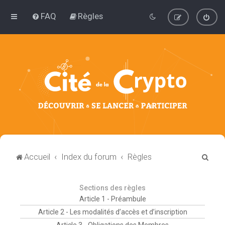
FAQ
Règles
R
Accueil
Index du forum
Règles
e
c
Sections des règles
h
Article 1 - Préambule
e
Article 2 - Les modalités d’accès et d’inscription