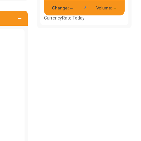
CurrencyRate.Today