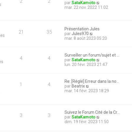
2
2
V
par
SataKamoto
s
o
mar. 22 nov. 2022 11:02
i
r
l
e
Présentation Jules
d
21
35
V
par
Jules970
tes
e
o
mar. 8 août 2023 05:20
r
i
n
r
i
l
e
Surveiller un forum/sujet et …
e
4
4
r
V
par
SataKamoto
es
d
m
o
lun. 20 févr. 2023 21:47
e
e
i
r
s
r
n
s
l
i
Re: [Réglé] Erreur dans la no…
a
e
1
4
e
V
par
Beatrix
g
d
r
o
mar. 14 févr. 2023 18:29
e
n
e
m
i
r
e
r
n
s
l
i
s
e
e
Suivez le Forum Cité de la Cr…
a
d
3
3
r
V
par
SataKamoto
g
e
m
o
dim. 19 févr. 2023 11:50
e
r
e
i
n
s
r