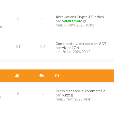
n
s
l
i
a
e
e
g
d
r
e
e
m
Abréviations Crypto & Blockch…
r
2
2
e
V
par
SataKamoto
n
s
o
mar. 17 janv. 2023 10:02
in
i
s
i
e
a
r
r
g
l
m
e
e
e
Comment investir dans les SCP…
d
21
23
s
V
par
Vivian47
e
s
o
lun. 20 juil. 2026 09:40
r
a
i
n
g
r
i
e
l
e
e
r
d
m
e
e
r
s
n
s
i
a
Outils d’analyse e-commerce e…
e
3
5
g
V
par
buzz
r
s
e
o
mar. 3 févr. 2026 14:41
m
i
e
r
s
l
s