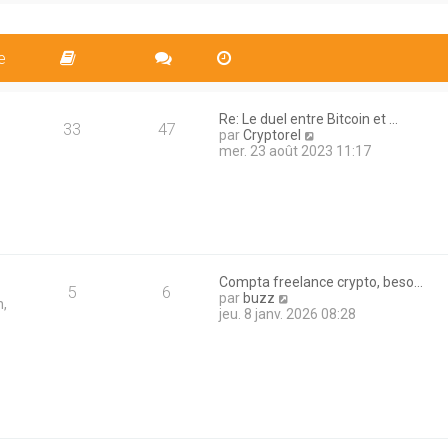
i
s
l
e
a
e
r
g
d
m
e
e
e
e
r
s
n
s
i
a
Re: Le duel entre Bitcoin et …
e
33
47
g
V
par
Cryptorel
r
e
o
mer. 23 août 2023 11:17
m
i
e
r
s
l
s
e
a
d
g
e
e
r
n
Compta freelance crypto, beso…
5
6
i
V
par
buzz
n,
e
o
jeu. 8 janv. 2026 08:28
r
i
m
r
e
l
s
e
s
d
a
e
g
r
e
n