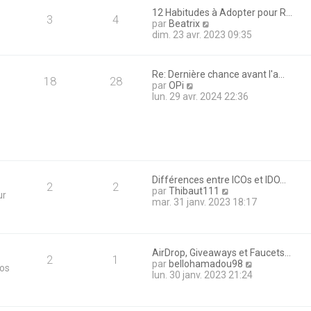
i
12 Habitudes à Adopter pour R…
e
3
4
V
par
Beatrix
r
o
dim. 23 avr. 2023 09:35
m
i
e
r
s
l
s
Re: Dernière chance avant l'a…
e
18
28
a
V
par
OPi
d
g
o
lun. 29 avr. 2024 22:36
e
e
i
r
r
n
l
i
e
e
d
r
e
m
r
e
Différences entre ICOs et IDO…
n
2
2
s
V
par
Thibaut111
ur
i
s
o
mar. 31 janv. 2023 18:17
e
a
i
r
g
r
m
e
l
e
e
s
AirDrop, Giveaways et Faucets…
d
2
1
s
V
par
bellohamadou98
tos
e
a
o
lun. 30 janv. 2023 21:24
r
g
i
n
e
r
i
l