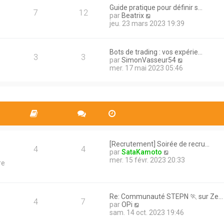
e
a
Guide pratique pour définir s…
d
7
12
g
V
par
Beatrix
e
e
o
jeu. 23 mars 2023 19:39
r
i
n
r
i
l
e
Bots de trading : vos expérie…
e
3
3
r
V
par
SimonVasseur54
d
m
o
mer. 17 mai 2023 05:46
e
e
i
r
s
r
n
s
l
i
a
e
e
g
d
r
e
e
m
r
e
n
s
i
s
[Recrutement] Soirée de recru…
e
4
4
a
V
par
SataKamoto
r
g
o
mer. 15 févr. 2023 20:33
re
m
e
i
e
r
s
l
s
e
a
Re: Communauté STEPN 🏃 sur Ze…
d
4
7
g
V
par
OPi
e
e
o
sam. 14 oct. 2023 19:46
r
i
n