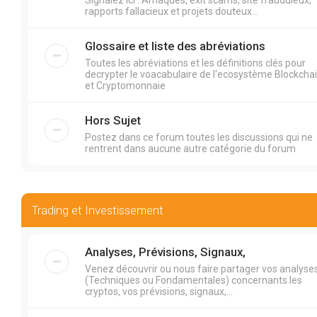
Signalez ici : Arnaques, exit scams, site frauduleux,
rapports fallacieux et projets douteux...
Glossaire et liste des abréviations
Toutes les abréviations et les définitions clés pour
decrypter le voacabulaire de l'ecosystème Blockcha
et Cryptomonnaie
Hors Sujet
Postez dans ce forum toutes les discussions qui ne
rentrent dans aucune autre catégorie du forum
Trading et Investissement
Analyses, Prévisions, Signaux,
Venez découvrir ou nous faire partager vos analyse
(Techniques ou Fondamentales) concernants les
cryptos, vos prévisions, signaux,...