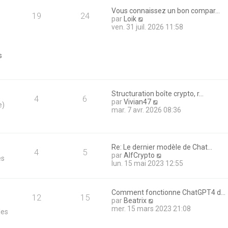
e
e
r
Vous connaissez un bon compar…
d
19
24
m
V
par
Loik
e
e
o
ven. 31 juil. 2026 11:58
r
s
i
n
s
r
i
a
l
e
s
g
e
r
e
d
m
e
e
r
s
n
Structuration boîte crypto, r…
s
4
6
i
V
par
Vivian47
a
e)
e
o
mar. 7 avr. 2026 08:36
g
r
i
e
m
r
e
l
s
e
Re: Le dernier modèle de Chat…
s
d
4
5
V
par
AlfCrypto
a
es
e
o
lun. 15 mai 2023 12:55
g
r
i
e
n
r
i
l
e
Comment fonctionne ChatGPT4 d…
e
12
15
r
V
par
Beatrix
d
m
o
mer. 15 mars 2023 21:08
les
e
e
i
r
s
r