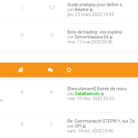
e
a
Guide pratique pour définir s…
d
7
12
g
V
par
Beatrix
e
e
o
jeu. 23 mars 2023 19:39
r
i
n
r
i
l
e
Bots de trading : vos expérie…
e
3
3
r
V
par
SimonVasseur54
d
m
o
mer. 17 mai 2023 05:46
e
e
i
r
s
r
n
s
l
i
a
e
e
g
d
r
e
e
m
r
e
n
s
i
s
[Recrutement] Soirée de recru…
e
4
4
a
V
par
SataKamoto
r
g
o
mer. 15 févr. 2023 20:33
re
m
e
i
e
r
s
l
s
e
a
Re: Communauté STEPN 🏃 sur Ze…
d
4
7
g
V
par
OPi
e
e
o
sam. 14 oct. 2023 19:46
r
i
n