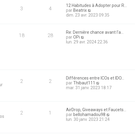
i
12 Habitudes à Adopter pour R…
e
3
4
V
par
Beatrix
r
o
dim. 23 avr. 2023 09:35
m
i
e
r
s
l
s
Re: Dernière chance avant l'a…
e
18
28
a
V
par
OPi
d
g
o
lun. 29 avr. 2024 22:36
e
e
i
r
r
n
l
i
e
e
d
r
e
m
r
e
Différences entre ICOs et IDO…
n
2
2
s
V
par
Thibaut111
ur
i
s
o
mar. 31 janv. 2023 18:17
e
a
i
r
g
r
m
e
l
e
e
s
AirDrop, Giveaways et Faucets…
d
2
1
s
V
par
bellohamadou98
tos
e
a
o
lun. 30 janv. 2023 21:24
r
g
i
n
e
r
i
l