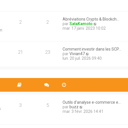
n
s
l
i
a
e
e
g
d
r
e
e
m
Abréviations Crypto & Blockch…
r
2
2
e
V
par
SataKamoto
n
s
o
mar. 17 janv. 2023 10:02
in
i
s
i
e
a
r
r
g
l
m
e
e
e
Comment investir dans les SCP…
d
21
23
s
V
par
Vivian47
e
s
o
lun. 20 juil. 2026 09:40
r
a
i
n
g
r
i
e
l
e
e
r
d
m
e
e
r
s
n
s
i
a
Outils d’analyse e-commerce e…
e
3
5
g
V
par
buzz
r
s
e
o
mar. 3 févr. 2026 14:41
m
i
e
r
s
l
s