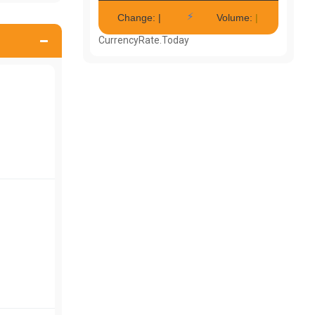
CurrencyRate.Today