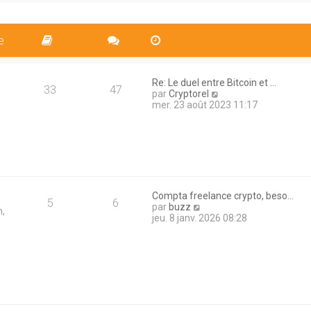
i
s
l
e
a
e
r
g
d
m
e
e
e
e
r
s
n
s
i
a
Re: Le duel entre Bitcoin et …
e
33
47
g
V
par
Cryptorel
r
e
o
mer. 23 août 2023 11:17
m
i
e
r
s
l
s
e
a
d
g
e
e
r
n
Compta freelance crypto, beso…
5
6
i
V
par
buzz
n,
e
o
jeu. 8 janv. 2026 08:28
r
i
m
r
e
l
s
e
s
d
a
e
g
r
e
n