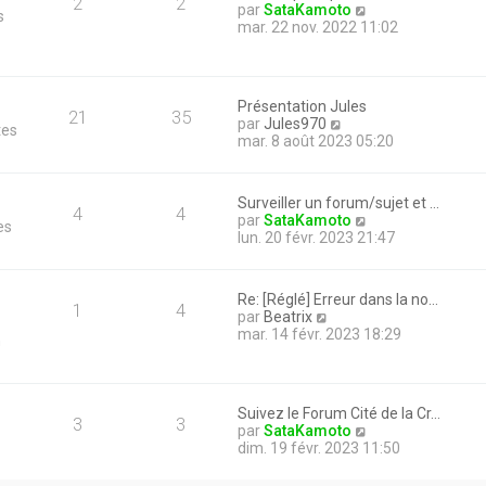
2
2
V
par
SataKamoto
s
o
mar. 22 nov. 2022 11:02
i
r
l
e
Présentation Jules
d
21
35
V
par
Jules970
tes
e
o
mar. 8 août 2023 05:20
r
i
n
r
i
l
e
Surveiller un forum/sujet et …
e
4
4
r
V
par
SataKamoto
es
d
m
o
lun. 20 févr. 2023 21:47
e
e
i
r
s
r
n
s
l
i
Re: [Réglé] Erreur dans la no…
a
e
1
4
e
V
par
Beatrix
g
d
r
o
mar. 14 févr. 2023 18:29
e
n
e
m
i
r
e
r
n
s
l
i
s
e
e
Suivez le Forum Cité de la Cr…
a
d
3
3
r
V
par
SataKamoto
g
e
m
o
dim. 19 févr. 2023 11:50
e
r
e
i
n
s
r