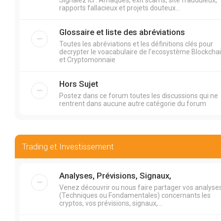
Signalez ici : Arnaques, exit scams, site frauduleux,
rapports fallacieux et projets douteux...
Glossaire et liste des abréviations
Toutes les abréviations et les définitions clés pour
decrypter le voacabulaire de l'ecosystème Blockcha
et Cryptomonnaie
Hors Sujet
Postez dans ce forum toutes les discussions qui ne
rentrent dans aucune autre catégorie du forum
Trading et Investissement
Analyses, Prévisions, Signaux,
Venez découvrir ou nous faire partager vos analyse
(Techniques ou Fondamentales) concernants les
cryptos, vos prévisions, signaux,...