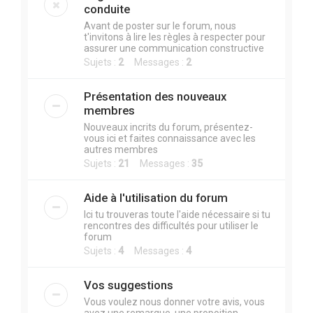
r
conduite
c
Avant de poster sur le forum, nous
t'invitons à lire les règles à respecter pour
h
assurer une communication constructive
e
Sujets :
2
Messages :
2
r
Présentation des nouveaux
membres
Nouveaux incrits du forum, présentez-
vous ici et faites connaissance avec les
autres membres
Sujets :
21
Messages :
35
Aide à l'utilisation du forum
Ici tu trouveras toute l'aide nécessaire si tu
rencontres des difficultés pour utiliser le
forum
Sujets :
4
Messages :
4
Vos suggestions
Vous voulez nous donner votre avis, vous