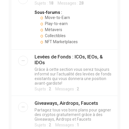
Sujets :
18
Messages :
28
Sous-forums :
Move-to-Earn
Play-to-earn
Métavers
Collectibles
NFT Marketplaces
Levées de Fonds : ICOs, IEOs, &
IDOs
Grâce à cette section vous serez toujours
informé sur l'actualité des levées de fonds
existants qui vous donnera une position
avant-gardiste!
Sujets :
2
Messages :
2
Giveaways, Airdrops, Faucets
Partagez tous vos bons plans pour gagner
des cryptos gratuitement grâce à des
Giveaways, Airdrops et Faucets
Sujets :
2
Messages :
1