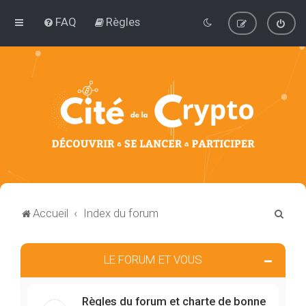
FAQ
Règles
R
Accueil
Index du forum
e
c
LE FORUM ET VOUS
h
e
Règles du forum et charte de bonne