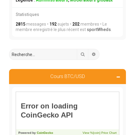
Légende :
Administrateurs
,
Modérateurs globaux
Statistiques
2815
messages •
192
sujets •
202
membres • Le
membre enregistré le plus récent est
sportWheds
.
Rechercher
Recherche avancée
Cours BTC/USD