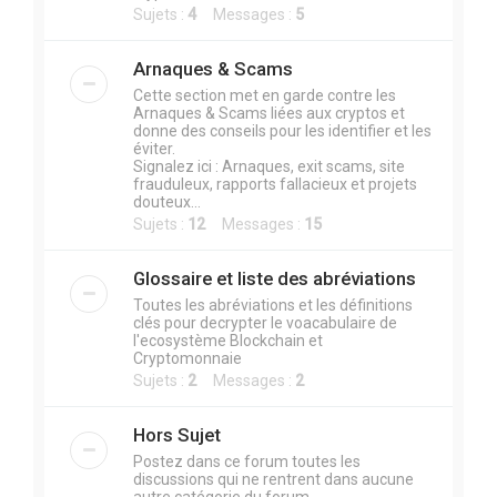
Sujets :
4
Messages :
5
Arnaques & Scams
Cette section met en garde contre les
Arnaques & Scams liées aux cryptos et
donne des conseils pour les identifier et les
éviter.
Signalez ici : Arnaques, exit scams, site
frauduleux, rapports fallacieux et projets
douteux...
Sujets :
12
Messages :
15
Glossaire et liste des abréviations
Toutes les abréviations et les définitions
clés pour decrypter le voacabulaire de
l'ecosystème Blockchain et
Cryptomonnaie
Sujets :
2
Messages :
2
Hors Sujet
Postez dans ce forum toutes les
discussions qui ne rentrent dans aucune