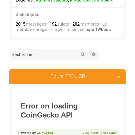
Légende :
Administrateurs
,
Modérateurs globaux
Statistiques
2815
messages •
192
sujets •
202
membres • Le
membre enregistré le plus récent est
sportWheds
.
Rechercher
Recherche avancée
Cours BTC/USD