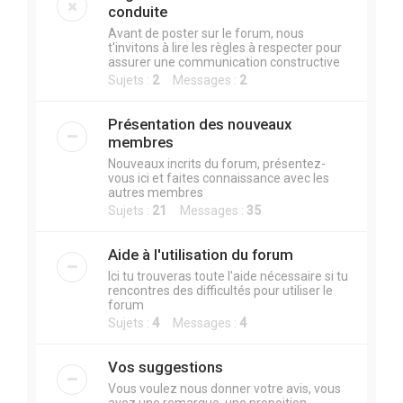
r
conduite
c
Avant de poster sur le forum, nous
t'invitons à lire les règles à respecter pour
h
assurer une communication constructive
e
Sujets :
2
Messages :
2
r
Présentation des nouveaux
membres
Nouveaux incrits du forum, présentez-
vous ici et faites connaissance avec les
autres membres
Sujets :
21
Messages :
35
Aide à l'utilisation du forum
Ici tu trouveras toute l'aide nécessaire si tu
rencontres des difficultés pour utiliser le
forum
Sujets :
4
Messages :
4
Vos suggestions
Vous voulez nous donner votre avis, vous