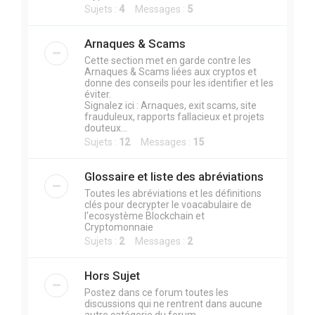
Sujets :
4
Messages :
5
Arnaques & Scams
Cette section met en garde contre les
Arnaques & Scams liées aux cryptos et
donne des conseils pour les identifier et les
éviter.
Signalez ici : Arnaques, exit scams, site
frauduleux, rapports fallacieux et projets
douteux...
Sujets :
12
Messages :
15
Glossaire et liste des abréviations
Toutes les abréviations et les définitions
clés pour decrypter le voacabulaire de
l'ecosystème Blockchain et
Cryptomonnaie
Sujets :
2
Messages :
2
Hors Sujet
Postez dans ce forum toutes les
discussions qui ne rentrent dans aucune