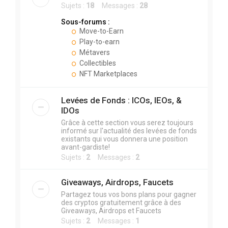
Sujets :
18
Messages :
28
Sous-forums :
Move-to-Earn
Play-to-earn
Métavers
Collectibles
NFT Marketplaces
Levées de Fonds : ICOs, IEOs, &
IDOs
Grâce à cette section vous serez toujours
informé sur l'actualité des levées de fonds
existants qui vous donnera une position
avant-gardiste!
Sujets :
2
Messages :
2
Giveaways, Airdrops, Faucets
Partagez tous vos bons plans pour gagner
des cryptos gratuitement grâce à des
Giveaways, Airdrops et Faucets
Sujets :
2
Messages :
1