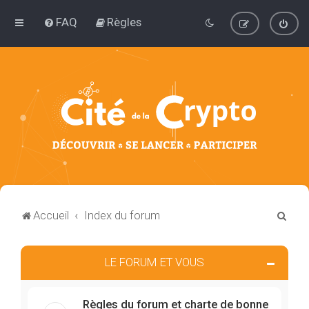
FAQ
Règles
R
Accueil
Index du forum
e
c
LE FORUM ET VOUS
h
e
Règles du forum et charte de bonne