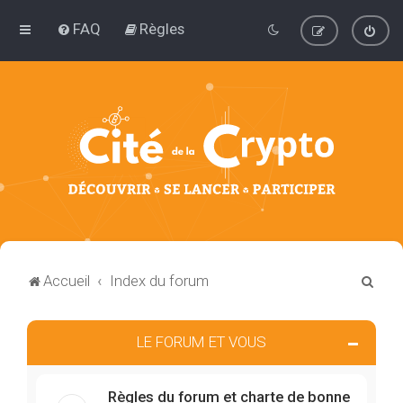
FAQ
Règles
R
Accueil
Index du forum
e
c
LE FORUM ET VOUS
h
e
Règles du forum et charte de bonne