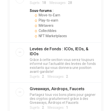
Sujets :
18
Messages :
28
Sous-forums :
Move-to-Earn
Play-to-earn
Métavers
Collectibles
NFT Marketplaces
Levées de Fonds : ICOs, IEOs, &
IDOs
Grâce à cette section vous serez toujours
informé sur l'actualité des levées de fonds
existants qui vous donnera une position
avant-gardiste!
Sujets :
2
Messages :
2
Giveaways, Airdrops, Faucets
Partagez tous vos bons plans pour gagner
des cryptos gratuitement grâce à des
Giveaways, Airdrops et Faucets
Sujets :
2
Messages :
1