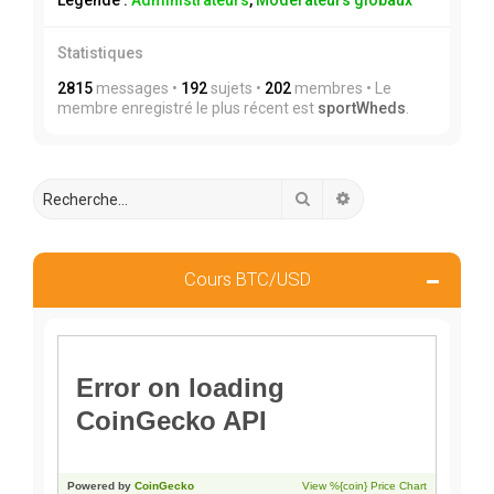
Légende :
Administrateurs
,
Modérateurs globaux
Statistiques
2815
messages •
192
sujets •
202
membres • Le
membre enregistré le plus récent est
sportWheds
.
Rechercher
Recherche avancée
Cours BTC/USD