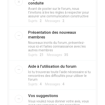
r
conduite
c
Avant de poster sur le forum, nous
t'invitons à lire les règles à respecter pour
h
assurer une communication constructive
e
Sujets :
2
Messages :
2
r
Présentation des nouveaux
membres
Nouveaux incrits du forum, présentez-
vous ici et faites connaissance avec les
autres membres
Sujets :
21
Messages :
35
Aide à l'utilisation du forum
Ici tu trouveras toute l'aide nécessaire si tu
rencontres des difficultés pour utiliser le
forum
Sujets :
4
Messages :
4
Vos suggestions
Vous voulez nous donner votre avis, vous