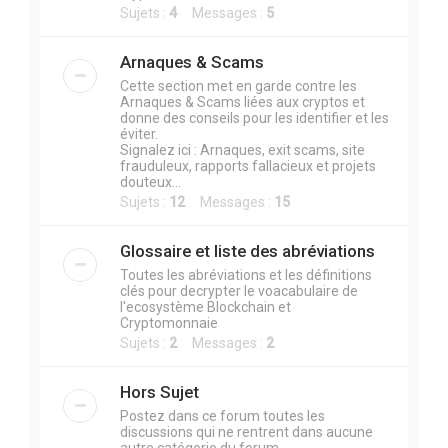
Sujets :
4
Messages :
5
Arnaques & Scams
Cette section met en garde contre les
Arnaques & Scams liées aux cryptos et
donne des conseils pour les identifier et les
éviter.
Signalez ici : Arnaques, exit scams, site
frauduleux, rapports fallacieux et projets
douteux...
Sujets :
12
Messages :
15
Glossaire et liste des abréviations
Toutes les abréviations et les définitions
clés pour decrypter le voacabulaire de
l'ecosystème Blockchain et
Cryptomonnaie
Sujets :
2
Messages :
2
Hors Sujet
Postez dans ce forum toutes les
discussions qui ne rentrent dans aucune