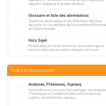
Signalez ici : Arnaques, exit scams, site frauduleux,
rapports fallacieux et projets douteux...
Glossaire et liste des abréviations
Toutes les abréviations et les définitions clés pour
decrypter le voacabulaire de l'ecosystème Blockcha
et Cryptomonnaie
Hors Sujet
Postez dans ce forum toutes les discussions qui ne
rentrent dans aucune autre catégorie du forum
Trading et Investissement
Analyses, Prévisions, Signaux,
Venez découvrir ou nous faire partager vos analyse
(Techniques ou Fondamentales) concernants les
cryptos, vos prévisions, signaux,...