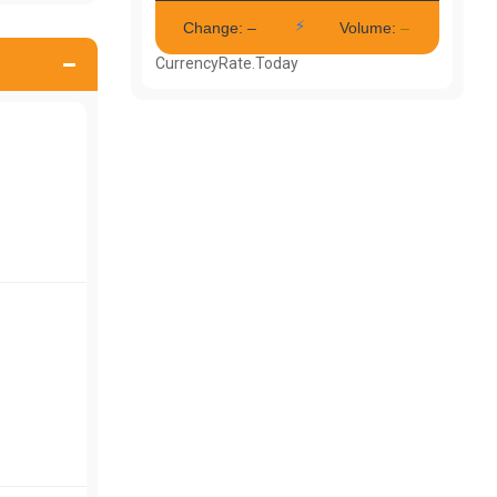
CurrencyRate.Today