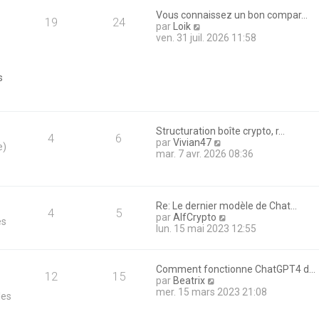
e
e
r
Vous connaissez un bon compar…
d
19
24
m
V
par
Loik
e
e
o
ven. 31 juil. 2026 11:58
r
s
i
n
s
r
i
a
l
e
s
g
e
r
e
d
m
e
e
r
s
n
Structuration boîte crypto, r…
s
4
6
i
V
par
Vivian47
a
e)
e
o
mar. 7 avr. 2026 08:36
g
r
i
e
m
r
e
l
s
e
Re: Le dernier modèle de Chat…
s
d
4
5
V
par
AlfCrypto
a
es
e
o
lun. 15 mai 2023 12:55
g
r
i
e
n
r
i
l
e
Comment fonctionne ChatGPT4 d…
e
12
15
r
V
par
Beatrix
d
m
o
mer. 15 mars 2023 21:08
les
e
e
i
r
s
r