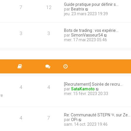
e
a
Guide pratique pour définir s…
d
7
12
g
V
par
Beatrix
e
e
o
jeu. 23 mars 2023 19:39
r
i
n
r
i
l
e
Bots de trading : vos expérie…
e
3
3
r
V
par
SimonVasseur54
d
m
o
mer. 17 mai 2023 05:46
e
e
i
r
s
r
n
s
l
i
a
e
e
g
d
r
e
e
m
r
e
n
s
i
s
[Recrutement] Soirée de recru…
e
4
4
a
V
par
SataKamoto
r
g
o
mer. 15 févr. 2023 20:33
re
m
e
i
e
r
s
l
s
e
a
Re: Communauté STEPN 🏃 sur Ze…
d
4
7
g
V
par
OPi
e
e
o
sam. 14 oct. 2023 19:46
r
i
n