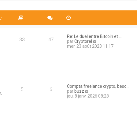
i
s
l
e
a
e
r
g
d
m
e
e
e
e
r
s
n
s
i
a
Re: Le duel entre Bitcoin et …
e
33
47
g
V
par
Cryptorel
r
e
o
mer. 23 août 2023 11:17
m
i
e
r
s
l
s
e
a
d
g
e
e
r
n
Compta freelance crypto, beso…
5
6
i
V
par
buzz
n,
e
o
jeu. 8 janv. 2026 08:28
r
i
m
r
e
l
s
e
s
d
a
e
g
r
e
n