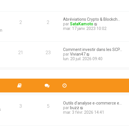
n
s
l
i
a
e
e
g
d
r
e
e
m
Abréviations Crypto & Blockch…
r
2
2
e
V
par
SataKamoto
n
s
o
mar. 17 janv. 2023 10:02
in
i
s
i
e
a
r
r
g
l
m
e
e
e
Comment investir dans les SCP…
d
21
23
s
V
par
Vivian47
e
s
o
lun. 20 juil. 2026 09:40
r
a
i
n
g
r
i
e
l
e
e
r
d
m
e
e
r
s
n
s
i
a
Outils d’analyse e-commerce e…
e
3
5
g
V
par
buzz
r
s
e
o
mar. 3 févr. 2026 14:41
m
i
e
r
s
l
s