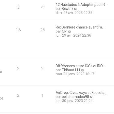
i
12 Habitudes à Adopter pour R…
e
3
4
V
par
Beatrix
r
o
dim. 23 avr. 2023 09:35
m
i
e
r
s
l
s
Re: Dernière chance avant l'a…
e
18
28
a
V
par
OPi
d
g
o
lun. 29 avr. 2024 22:36
e
e
i
r
r
n
l
i
e
e
d
r
e
m
r
e
Différences entre ICOs et IDO…
n
2
2
s
V
par
Thibaut111
ur
i
s
o
mar. 31 janv. 2023 18:17
e
a
i
r
g
r
m
e
l
e
e
s
AirDrop, Giveaways et Faucets…
d
2
1
s
V
par
bellohamadou98
tos
e
a
o
lun. 30 janv. 2023 21:24
r
g
i
n
e
r
i
l