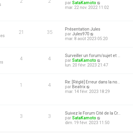
2
2
V
par
SataKamoto
s
o
mar. 22 nov. 2022 11:02
i
r
l
e
Présentation Jules
d
21
35
V
par
Jules970
tes
e
o
mar. 8 août 2023 05:20
r
i
n
r
i
l
e
Surveiller un forum/sujet et …
e
4
4
r
V
par
SataKamoto
es
d
m
o
lun. 20 févr. 2023 21:47
e
e
i
r
s
r
n
s
l
i
Re: [Réglé] Erreur dans la no…
a
e
1
4
e
V
par
Beatrix
g
d
r
o
mar. 14 févr. 2023 18:29
e
n
e
m
i
r
e
r
n
s
l
i
s
e
e
Suivez le Forum Cité de la Cr…
a
d
3
3
r
V
par
SataKamoto
g
e
m
o
dim. 19 févr. 2023 11:50
e
r
e
i
n
s
r