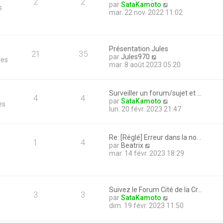
2
2
V
par
SataKamoto
s
o
mar. 22 nov. 2022 11:02
i
r
l
e
Présentation Jules
d
21
35
V
par
Jules970
tes
e
o
mar. 8 août 2023 05:20
r
i
n
r
i
l
e
Surveiller un forum/sujet et …
e
4
4
r
V
par
SataKamoto
es
d
m
o
lun. 20 févr. 2023 21:47
e
e
i
r
s
r
n
s
l
i
Re: [Réglé] Erreur dans la no…
a
e
1
4
e
V
par
Beatrix
g
d
r
o
mar. 14 févr. 2023 18:29
e
n
e
m
i
r
e
r
n
s
l
i
s
e
e
Suivez le Forum Cité de la Cr…
a
d
3
3
r
V
par
SataKamoto
g
e
m
o
dim. 19 févr. 2023 11:50
e
r
e
i
n
s
r