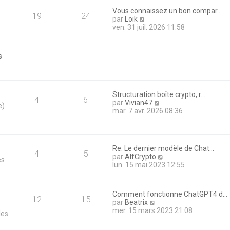
e
e
r
Vous connaissez un bon compar…
d
19
24
m
V
par
Loik
e
e
o
ven. 31 juil. 2026 11:58
r
s
i
n
s
r
i
a
l
e
s
g
e
r
e
d
m
e
e
r
s
n
Structuration boîte crypto, r…
s
4
6
i
V
par
Vivian47
a
e)
e
o
mar. 7 avr. 2026 08:36
g
r
i
e
m
r
e
l
s
e
Re: Le dernier modèle de Chat…
s
d
4
5
V
par
AlfCrypto
a
es
e
o
lun. 15 mai 2023 12:55
g
r
i
e
n
r
i
l
e
Comment fonctionne ChatGPT4 d…
e
12
15
r
V
par
Beatrix
d
m
o
mer. 15 mars 2023 21:08
les
e
e
i
r
s
r