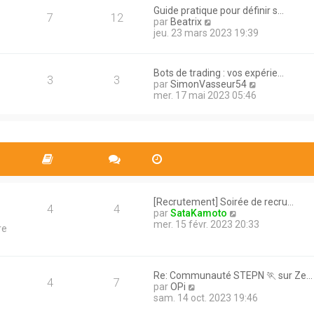
e
a
Guide pratique pour définir s…
d
7
12
g
V
par
Beatrix
e
e
o
jeu. 23 mars 2023 19:39
r
i
n
r
i
l
e
Bots de trading : vos expérie…
e
3
3
r
V
par
SimonVasseur54
d
m
o
mer. 17 mai 2023 05:46
e
e
i
r
s
r
n
s
l
i
a
e
e
g
d
r
e
e
m
r
e
n
s
i
s
[Recrutement] Soirée de recru…
e
4
4
a
V
par
SataKamoto
r
g
o
mer. 15 févr. 2023 20:33
re
m
e
i
e
r
s
l
s
e
a
Re: Communauté STEPN 🏃 sur Ze…
d
4
7
g
V
par
OPi
e
e
o
sam. 14 oct. 2023 19:46
r
i
n