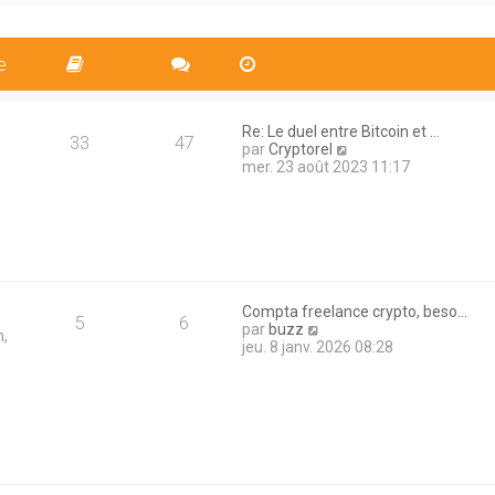
i
s
l
e
a
e
r
g
d
m
e
e
e
e
r
s
n
s
i
a
Re: Le duel entre Bitcoin et …
e
33
47
g
V
par
Cryptorel
r
e
o
mer. 23 août 2023 11:17
m
i
e
r
s
l
s
e
a
d
g
e
e
r
n
Compta freelance crypto, beso…
5
6
i
V
par
buzz
n,
e
o
jeu. 8 janv. 2026 08:28
r
i
m
r
e
l
s
e
s
d
a
e
g
r
e
n