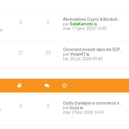
n
s
l
i
a
e
e
g
d
r
e
e
m
Abréviations Crypto & Blockch…
r
2
2
e
V
par
SataKamoto
n
s
o
mar. 17 janv. 2023 10:02
in
i
s
i
e
a
r
r
g
l
m
e
e
e
Comment investir dans les SCP…
d
21
23
s
V
par
Vivian47
e
s
o
lun. 20 juil. 2026 09:40
r
a
i
n
g
r
i
e
l
e
e
r
d
m
e
e
r
s
n
s
i
a
Outils d’analyse e-commerce e…
e
3
5
g
V
par
buzz
r
s
e
o
mar. 3 févr. 2026 14:41
m
i
e
r
s
l
s