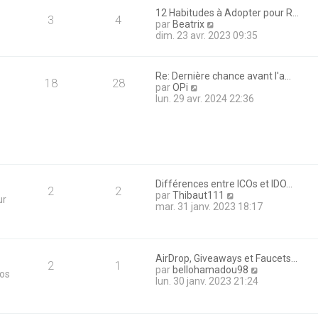
i
12 Habitudes à Adopter pour R…
e
3
4
V
par
Beatrix
r
o
dim. 23 avr. 2023 09:35
m
i
e
r
s
l
s
Re: Dernière chance avant l'a…
e
18
28
a
V
par
OPi
d
g
o
lun. 29 avr. 2024 22:36
e
e
i
r
r
n
l
i
e
e
d
r
e
m
r
e
Différences entre ICOs et IDO…
n
2
2
s
V
par
Thibaut111
ur
i
s
o
mar. 31 janv. 2023 18:17
e
a
i
r
g
r
m
e
l
e
e
s
AirDrop, Giveaways et Faucets…
d
2
1
s
V
par
bellohamadou98
tos
e
a
o
lun. 30 janv. 2023 21:24
r
g
i
n
e
r
i
l