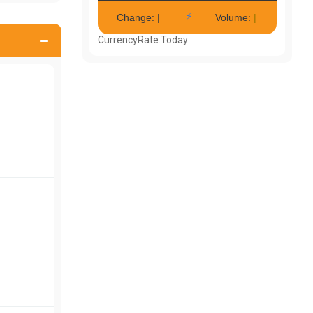
CurrencyRate.Today