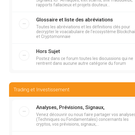
Signalez ici : Arnaques, exit scams, site frauduleux,
rapports fallacieux et projets douteux...
Glossaire et liste des abréviations
Toutes les abréviations et les définitions clés pour
decrypter le voacabulaire de l'ecosystème Blockcha
et Cryptomonnaie
Hors Sujet
Postez dans ce forum toutes les discussions qui ne
rentrent dans aucune autre catégorie du forum
Trading et Investissement
Analyses, Prévisions, Signaux,
Venez découvrir ou nous faire partager vos analyse
(Techniques ou Fondamentales) concernants les
cryptos, vos prévisions, signaux,...