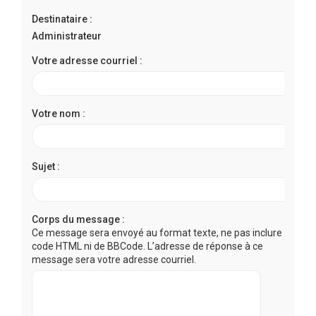
r
Destinataire :
c
Administrateur
h
e
Votre adresse courriel :
r
Votre nom :
Sujet :
Corps du message :
Ce message sera envoyé au format texte, ne pas inclure de
code HTML ni de BBCode. L’adresse de réponse à ce
message sera votre adresse courriel.