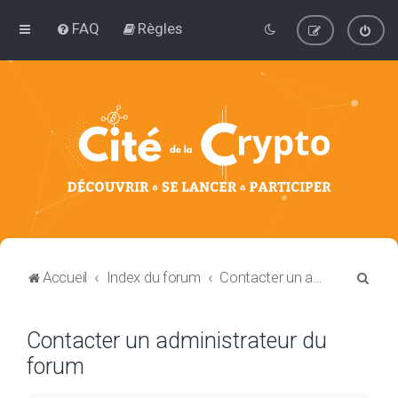
FAQ
Règles
R
Accueil
Index du forum
Contacter un administrateur du forum
e
c
Contacter un administrateur du
h
forum
e