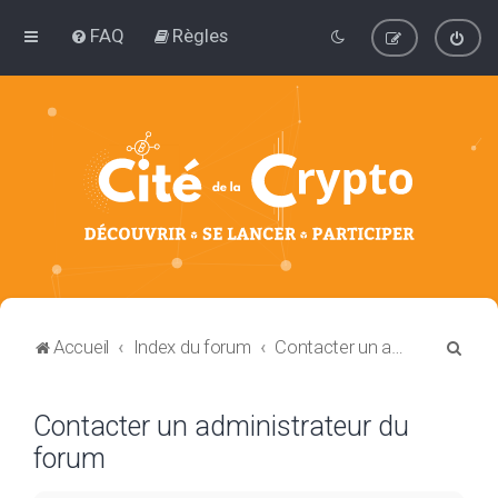
FAQ
Règles
R
Accueil
Index du forum
Contacter un administrateur du forum
e
c
Contacter un administrateur du
h
forum
e