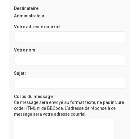
r
Destinataire :
c
Administrateur
h
e
Votre adresse courriel :
r
Votre nom :
Sujet :
Corps du message :
Ce message sera envoyé au format texte, ne pas inclure de
code HTML ni de BBCode. L’adresse de réponse à ce
message sera votre adresse courriel.