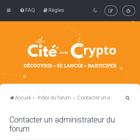
FAQ
Règles
R
Accueil
Index du forum
Contacter un administrateur du forum
e
c
Contacter un administrateur du
h
forum
e