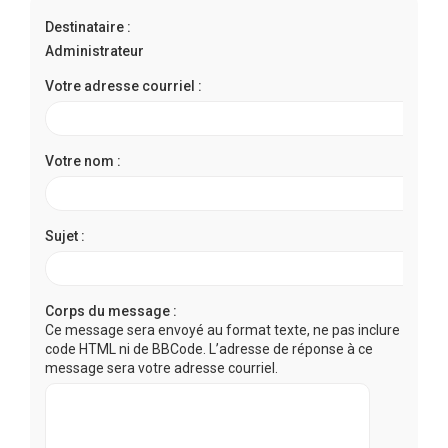
r
Destinataire :
c
Administrateur
h
e
Votre adresse courriel :
r
Votre nom :
Sujet :
Corps du message :
Ce message sera envoyé au format texte, ne pas inclure de
code HTML ni de BBCode. L’adresse de réponse à ce
message sera votre adresse courriel.