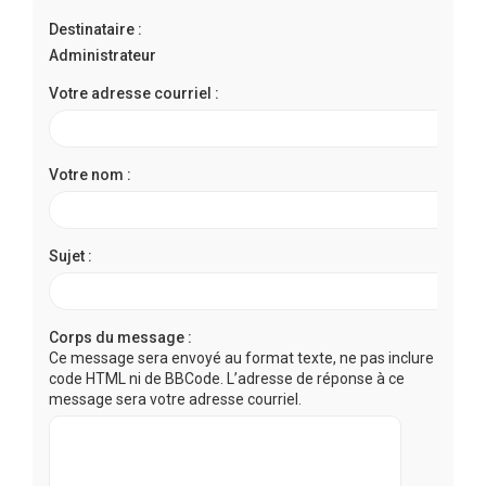
r
Destinataire :
c
Administrateur
h
e
Votre adresse courriel :
r
Votre nom :
Sujet :
Corps du message :
Ce message sera envoyé au format texte, ne pas inclure de
code HTML ni de BBCode. L’adresse de réponse à ce
message sera votre adresse courriel.