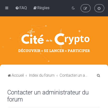
FAQ
Règles
R
Accueil
Index du forum
Contacter un administrateur du forum
e
c
Contacter un administrateur du
h
forum
e