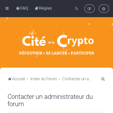
FAQ
Règles
R
Accueil
Index du forum
Contacter un administrateur du forum
e
c
Contacter un administrateur du
h
forum
e