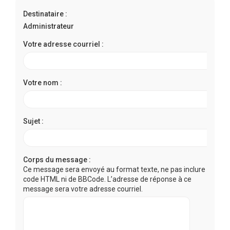
r
Destinataire :
c
Administrateur
h
e
Votre adresse courriel :
r
Votre nom :
Sujet :
Corps du message :
Ce message sera envoyé au format texte, ne pas inclure de
code HTML ni de BBCode. L’adresse de réponse à ce
message sera votre adresse courriel.