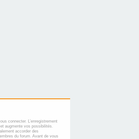
vous connecter. L’enregistrement
et augmente vos possibilités.
galement accorder des
membres du forum. Avant de vous