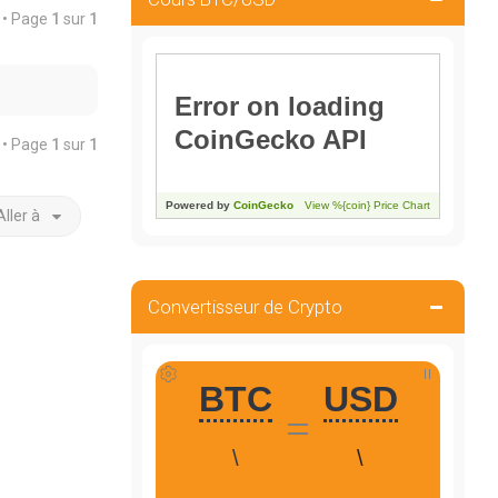
é • Page
1
sur
1
é • Page
1
sur
1
Aller à
Convertisseur de Crypto