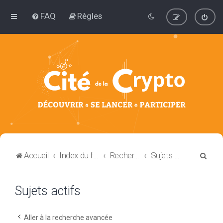
FAQ
Règles
R
Accueil
Index du forum
Rechercher
Sujets actifs
e
c
Sujets actifs
h
e
Aller à la recherche avancée