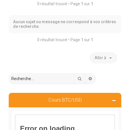
r
0 résultat trouvé • Page
1
sur
1
c
h
Aucun sujet ou message ne correspond à vos critères
e
de recherche.
r
0 résultat trouvé • Page
1
sur
1
Aller à
Rechercher
Recherche avancée
Cours BTC/USD