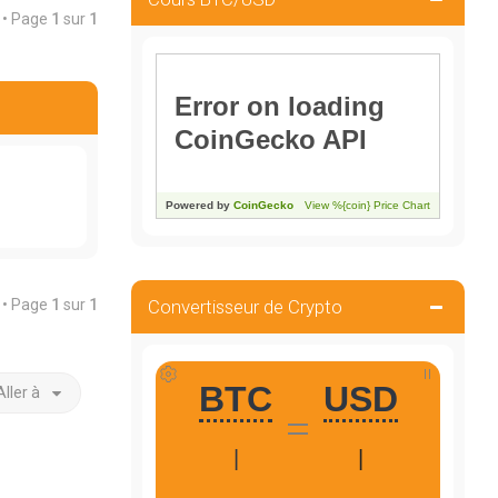
é • Page
1
sur
1
é • Page
1
sur
1
Convertisseur de Crypto
Aller à