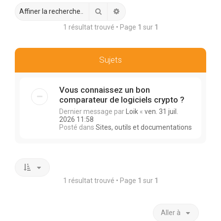
r
Rechercher
Recherche avancée
c
1 résultat trouvé • Page
1
sur
1
h
e
r
Sujets
Vous connaissez un bon
comparateur de logiciels crypto ?
Dernier message par
Loik
«
ven. 31 juil.
2026 11:58
Posté dans
Sites, outils et documentations
1 résultat trouvé • Page
1
sur
1
Aller à