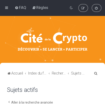
FAQ
Règles
R
Accueil
Index du forum
Rechercher
Sujets actifs
e
c
Sujets actifs
h
e
Aller à la recherche avancée