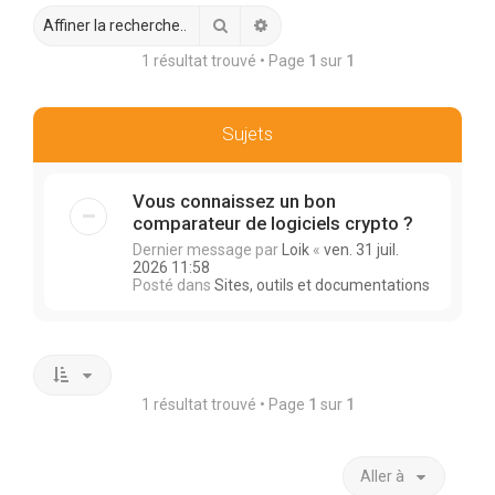
r
Rechercher
Recherche avancée
c
1 résultat trouvé • Page
1
sur
1
h
e
r
Sujets
Vous connaissez un bon
comparateur de logiciels crypto ?
Dernier message par
Loik
«
ven. 31 juil.
2026 11:58
Posté dans
Sites, outils et documentations
1 résultat trouvé • Page
1
sur
1
Aller à