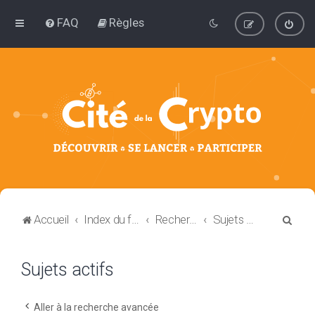
FAQ
Règles
R
Accueil
Index du forum
Rechercher
Sujets actifs
e
c
Sujets actifs
h
e
Aller à la recherche avancée