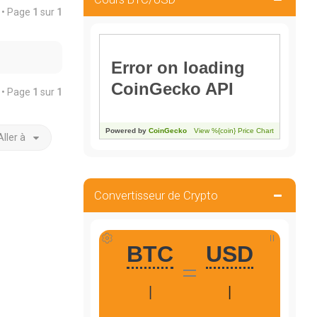
é • Page
1
sur
1
é • Page
1
sur
1
Aller à
Convertisseur de Crypto