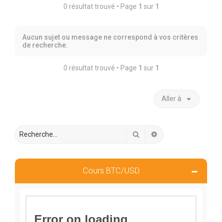
r
0 résultat trouvé • Page
1
sur
1
c
h
Aucun sujet ou message ne correspond à vos critères
e
de recherche.
r
0 résultat trouvé • Page
1
sur
1
Aller à
Rechercher
Recherche avancée
Cours BTC/USD