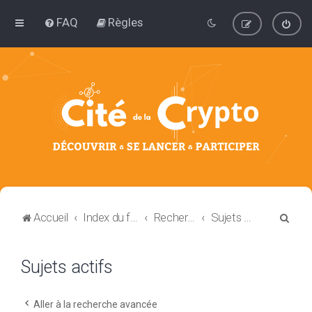
FAQ
Règles
R
Accueil
Index du forum
Rechercher
Sujets actifs
e
c
Sujets actifs
h
e
Aller à la recherche avancée