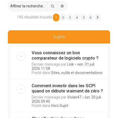
r
Rechercher
Recherche avancée
c
h
145 résultats trouvés
1
2
3
4
5
6
Suivante
e
r
Sujets
Vous connaissez un bon
comparateur de logiciels crypto ?
Dernier message par
Loik
«
ven. 31 juil.
2026 11:58
Posté dans
Sites, outils et documentations
Comment investir dans les SCPI
quand on débute vraiment de zéro ?
Dernier message par
Vivian47
«
lun. 20 juil.
2026 09:40
Posté dans
Hors Sujet