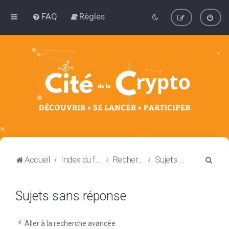
FAQ
Règles
R
Accueil
Index du forum
Rechercher
Sujets sans réponse
e
c
Sujets sans réponse
h
e
Aller à la recherche avancée