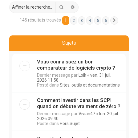
r
Rechercher
Recherche avancée
c
h
145 résultats trouvés
1
2
3
4
5
6
Suivante
e
r
Sujets
Vous connaissez un bon
comparateur de logiciels crypto ?
Dernier message par
Loik
«
ven. 31 juil.
2026 11:58
Posté dans
Sites, outils et documentations
Comment investir dans les SCPI
quand on débute vraiment de zéro ?
Dernier message par
Vivian47
«
lun. 20 juil.
2026 09:40
Posté dans
Hors Sujet