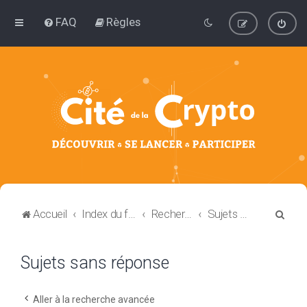
FAQ
Règles
R
Accueil
Index du forum
Rechercher
Sujets sans réponse
e
c
Sujets sans réponse
h
e
Aller à la recherche avancée