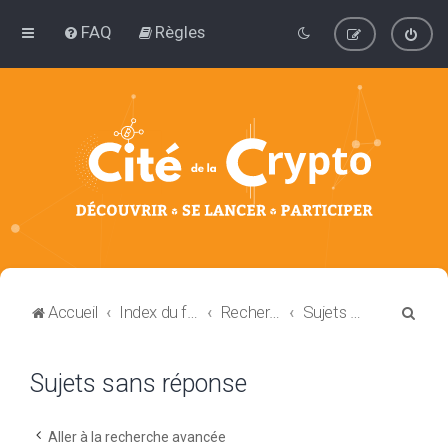
FAQ
Règles
R
Accueil
Index du forum
Rechercher
Sujets sans réponse
e
c
Sujets sans réponse
h
e
Aller à la recherche avancée