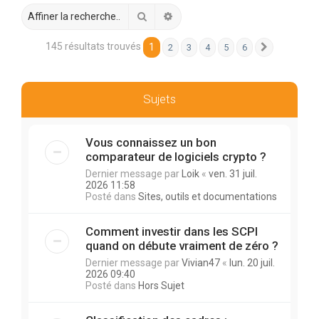
r
Rechercher
Recherche avancée
c
h
145 résultats trouvés
1
2
3
4
5
6
Suivante
e
r
Sujets
Vous connaissez un bon
comparateur de logiciels crypto ?
Dernier message par
Loik
«
ven. 31 juil.
2026 11:58
Posté dans
Sites, outils et documentations
Comment investir dans les SCPI
quand on débute vraiment de zéro ?
Dernier message par
Vivian47
«
lun. 20 juil.
2026 09:40
Posté dans
Hors Sujet