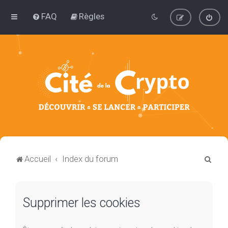
FAQ
Règles
R
Accueil
Index du forum
e
c
Supprimer les cookies
h
e