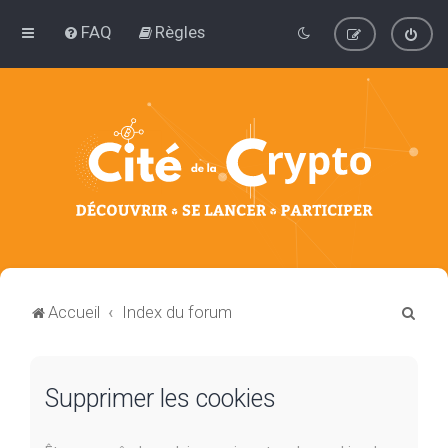
FAQ
Règles
R
Accueil
Index du forum
e
c
Supprimer les cookies
h
e