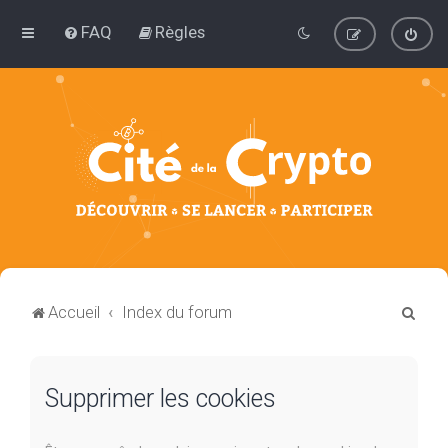
FAQ
Règles
R
Accueil
Index du forum
e
c
Supprimer les cookies
h
e