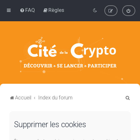
FAQ
Règles
R
Accueil
Index du forum
e
c
Supprimer les cookies
h
e