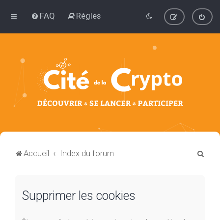
FAQ
Règles
R
Accueil
Index du forum
e
c
Supprimer les cookies
h
e