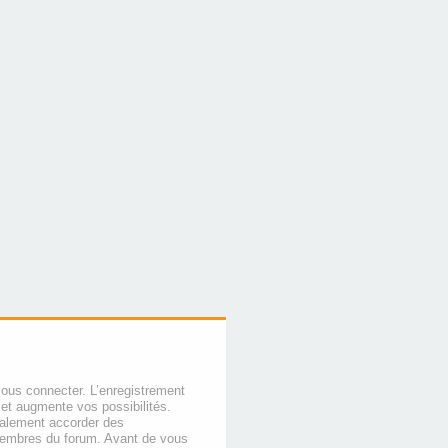
vous connecter. L’enregistrement
et augmente vos possibilités.
galement accorder des
membres du forum. Avant de vous