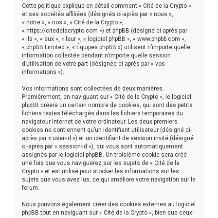
r
Cette politique explique en détail comment « Cité de la Crypto »
c
et ses sociétés affiliées (désignés ci-après par « nous »,
« notre », « nos », « Cité de la Crypto »,
h
« https://citedelacrypto.com ») et phpBB (désigné ci-après par
« ils », « eux », « leur », « logiciel phpBB », « www.phpbb.com »,
e
« phpBB Limited », « Équipes phpBB ») utilisent n’importe quelle
r
information collectée pendant n’importe quelle session
d’utilisation de votre part (désignée ci-après par « vos
informations »).
Vos informations sont collectées de deux manières.
Premièrement, en naviguant sur « Cité de la Crypto », le logiciel
phpBB créera un certain nombre de cookies, qui sont des petits
fichiers textes téléchargés dans les fichiers temporaires du
navigateur Internet de votre ordinateur. Les deux premiers
cookies ne contiennent qu’un identifiant utilisateur (désigné ci-
après par « user-id ») et un identifiant de session invité (désigné
ci-après par « session-id »), qui vous sont automatiquement
assignés par le logiciel phpBB. Un troisième cookie sera créé
une fois que vous naviguerez sur les sujets de « Cité de la
Crypto » et est utilisé pour stocker les informations sur les
sujets que vous avez lus, ce qui améliore votre navigation sur le
forum.
Nous pouvons également créer des cookies externes au logiciel
phpBB tout en naviguant sur « Cité de la Crypto », bien que ceux-