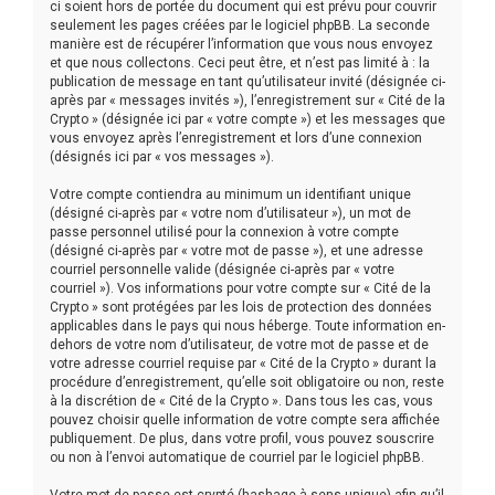
ci soient hors de portée du document qui est prévu pour couvrir
seulement les pages créées par le logiciel phpBB. La seconde
manière est de récupérer l’information que vous nous envoyez
et que nous collectons. Ceci peut être, et n’est pas limité à : la
publication de message en tant qu’utilisateur invité (désignée ci-
après par « messages invités »), l’enregistrement sur « Cité de la
Crypto » (désignée ici par « votre compte ») et les messages que
vous envoyez après l’enregistrement et lors d’une connexion
(désignés ici par « vos messages »).
Votre compte contiendra au minimum un identifiant unique
(désigné ci-après par « votre nom d’utilisateur »), un mot de
passe personnel utilisé pour la connexion à votre compte
(désigné ci-après par « votre mot de passe »), et une adresse
courriel personnelle valide (désignée ci-après par « votre
courriel »). Vos informations pour votre compte sur « Cité de la
Crypto » sont protégées par les lois de protection des données
applicables dans le pays qui nous héberge. Toute information en-
dehors de votre nom d’utilisateur, de votre mot de passe et de
votre adresse courriel requise par « Cité de la Crypto » durant la
procédure d’enregistrement, qu’elle soit obligatoire ou non, reste
à la discrétion de « Cité de la Crypto ». Dans tous les cas, vous
pouvez choisir quelle information de votre compte sera affichée
publiquement. De plus, dans votre profil, vous pouvez souscrire
ou non à l’envoi automatique de courriel par le logiciel phpBB.
Votre mot de passe est crypté (hashage à sens unique) afin qu’il