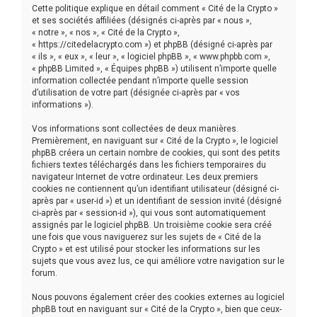
r
Cette politique explique en détail comment « Cité de la Crypto »
c
et ses sociétés affiliées (désignés ci-après par « nous »,
« notre », « nos », « Cité de la Crypto »,
h
« https://citedelacrypto.com ») et phpBB (désigné ci-après par
« ils », « eux », « leur », « logiciel phpBB », « www.phpbb.com »,
e
« phpBB Limited », « Équipes phpBB ») utilisent n’importe quelle
r
information collectée pendant n’importe quelle session
d’utilisation de votre part (désignée ci-après par « vos
informations »).
Vos informations sont collectées de deux manières.
Premièrement, en naviguant sur « Cité de la Crypto », le logiciel
phpBB créera un certain nombre de cookies, qui sont des petits
fichiers textes téléchargés dans les fichiers temporaires du
navigateur Internet de votre ordinateur. Les deux premiers
cookies ne contiennent qu’un identifiant utilisateur (désigné ci-
après par « user-id ») et un identifiant de session invité (désigné
ci-après par « session-id »), qui vous sont automatiquement
assignés par le logiciel phpBB. Un troisième cookie sera créé
une fois que vous naviguerez sur les sujets de « Cité de la
Crypto » et est utilisé pour stocker les informations sur les
sujets que vous avez lus, ce qui améliore votre navigation sur le
forum.
Nous pouvons également créer des cookies externes au logiciel
phpBB tout en naviguant sur « Cité de la Crypto », bien que ceux-