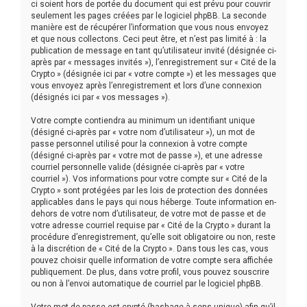
ci soient hors de portée du document qui est prévu pour couvrir
seulement les pages créées par le logiciel phpBB. La seconde
manière est de récupérer l’information que vous nous envoyez
et que nous collectons. Ceci peut être, et n’est pas limité à : la
publication de message en tant qu’utilisateur invité (désignée ci-
après par « messages invités »), l’enregistrement sur « Cité de la
Crypto » (désignée ici par « votre compte ») et les messages que
vous envoyez après l’enregistrement et lors d’une connexion
(désignés ici par « vos messages »).
Votre compte contiendra au minimum un identifiant unique
(désigné ci-après par « votre nom d’utilisateur »), un mot de
passe personnel utilisé pour la connexion à votre compte
(désigné ci-après par « votre mot de passe »), et une adresse
courriel personnelle valide (désignée ci-après par « votre
courriel »). Vos informations pour votre compte sur « Cité de la
Crypto » sont protégées par les lois de protection des données
applicables dans le pays qui nous héberge. Toute information en-
dehors de votre nom d’utilisateur, de votre mot de passe et de
votre adresse courriel requise par « Cité de la Crypto » durant la
procédure d’enregistrement, qu’elle soit obligatoire ou non, reste
à la discrétion de « Cité de la Crypto ». Dans tous les cas, vous
pouvez choisir quelle information de votre compte sera affichée
publiquement. De plus, dans votre profil, vous pouvez souscrire
ou non à l’envoi automatique de courriel par le logiciel phpBB.
Votre mot de passe est crypté (hashage à sens unique) afin qu’il