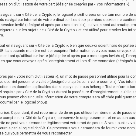
ession d’utilisation de votre part (désignée ci-après par « vos informations »).
guant sur « Cité de la Crypto », le logiciel phpBB créera un certain nombre de c
s du navigateur Internet de votre ordinateur. Les deux premiers cookies ne contie
t de session invité (désigné ci-après par « session-id »), qui vous sont automatiqu
iguerez sur les sujets de « Cité de la Crypto » et est utilisé pour stocker les inf
um.
t en naviguant sur « Cité de la Crypto », bien que ceux-ci soient hors de porté
hpBB. La seconde manière est de récupérer l’information que vous nous envoyez e
ge en tant qu’utilisateur invité (désignée ci-après par « messages invités »), l’enr
ages que vous envoyez après l’enregistrement et lors d’une connexion (désignés ic
ès par « votre nom d’utilisateur »), un mot de passe personnel utilisé pour la co
e courriel personnelle valide (désignée ci-après par « votre courriel »). Vos infor
otection des données applicables dans le pays qui nous héberge. Toute informatio
 requise par « Cité de la Crypto » durant la procédure d’enregistrement, qu’elle so
, vous pouvez choisir quelle information de votre compte sera affichée publiquemen
ourriel par le logiciel phpBB.
écurisé. Cependant, il est recommandé de ne pas utiliser le même mot de passe s
tre compte sur « Cité de la Crypto », conservez-le soigneusement et en aucun cas
 partie ne peut vous demander légitimement votre mot de passe. Si vous oubliez vo
fournie par le logiciel phpBB. Ce processus vous demandera de fournir votre nom d
sse qui vous permettra de vous reconnecter.