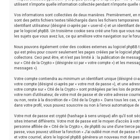
utilisent n’importe quelle information collectée pendant n’importe quelle s
Vos informations sont collectées de deux manières. Premièrement, en navi
sont des petits fichiers textes téléchargés dans les fichiers temporaire
identifiant utilisateur (désigné ci-après par « user-id ») et un identifian
par le logiciel phpBB. Un troisième cookie sera créé une fois que vous nav
les sujets que vous avez lus, ce qui améliore votre navigation sur le for
Nous pouvons également créer des cookies externes au logiciel phpBB tou
qui est prévu pour couvrir seulement les pages créées par le logiciel p
collectons. Ceci peut être, et n’est pas limité à : la publication de messa
sur « Cité de la Crypto » (désignée ici par « votre compte ») et les mess
messages »).
Votre compte contiendra au minimum un identifiant unique (désigné ci-apr
votre compte (désigné ci-après par « votre mot de passe »), et une adress
votre compte sur « Cité de la Crypto » sont protégées par les lois de pr
votre nom d’utilisateur, de votre mot de passe et de votre adresse courriel
ou non, reste à la discrétion de « Cité de la Crypto ». Dans tous les cas
dans votre profil, vous pouvez souscrire ou non à l’envoi automatique de c
Votre mot de passe est crypté (hashage à sens unique) afin qu’il soit s
sites Internet différents. Votre mot de passe est le moyen d’accès à vo
personne affiliée de « Cité de la Crypto », de phpBB ou une d’une tierce
passe, vous pouvez utiliser la fonction « J’ai oublié mon mot de passe » 
et votre courriel, alors le logiciel phpBB générera un nouveau mot de pa