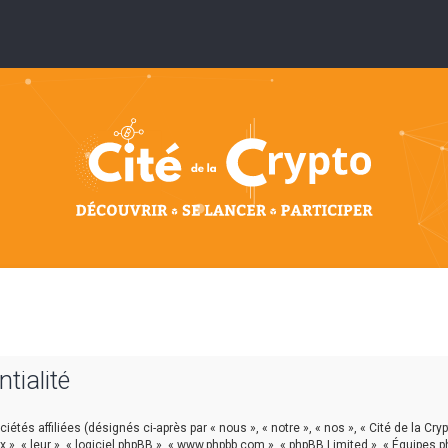
ntialité
étés affiliées (désignés ci-après par « nous », « notre », « nos », « Cité de la Cryp
ux », « leur », « logiciel phpBB », « www.phpbb.com », « phpBB Limited », « Équipes 