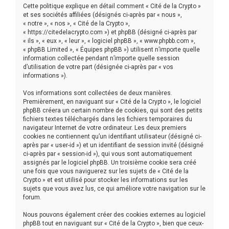
r
Cette politique explique en détail comment « Cité de la Crypto »
c
et ses sociétés affiliées (désignés ci-après par « nous »,
« notre », « nos », « Cité de la Crypto »,
h
« https://citedelacrypto.com ») et phpBB (désigné ci-après par
« ils », « eux », « leur », « logiciel phpBB », « www.phpbb.com »,
e
« phpBB Limited », « Équipes phpBB ») utilisent n’importe quelle
r
information collectée pendant n’importe quelle session
d’utilisation de votre part (désignée ci-après par « vos
informations »).
Vos informations sont collectées de deux manières.
Premièrement, en naviguant sur « Cité de la Crypto », le logiciel
phpBB créera un certain nombre de cookies, qui sont des petits
fichiers textes téléchargés dans les fichiers temporaires du
navigateur Internet de votre ordinateur. Les deux premiers
cookies ne contiennent qu’un identifiant utilisateur (désigné ci-
après par « user-id ») et un identifiant de session invité (désigné
ci-après par « session-id »), qui vous sont automatiquement
assignés par le logiciel phpBB. Un troisième cookie sera créé
une fois que vous naviguerez sur les sujets de « Cité de la
Crypto » et est utilisé pour stocker les informations sur les
sujets que vous avez lus, ce qui améliore votre navigation sur le
forum.
Nous pouvons également créer des cookies externes au logiciel
phpBB tout en naviguant sur « Cité de la Crypto », bien que ceux-