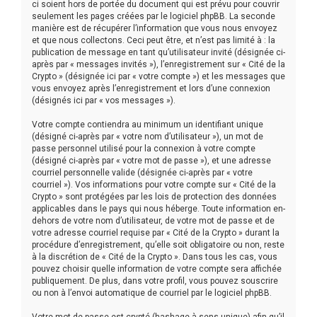
ci soient hors de portée du document qui est prévu pour couvrir
seulement les pages créées par le logiciel phpBB. La seconde
manière est de récupérer l’information que vous nous envoyez
et que nous collectons. Ceci peut être, et n’est pas limité à : la
publication de message en tant qu’utilisateur invité (désignée ci-
après par « messages invités »), l’enregistrement sur « Cité de la
Crypto » (désignée ici par « votre compte ») et les messages que
vous envoyez après l’enregistrement et lors d’une connexion
(désignés ici par « vos messages »).
Votre compte contiendra au minimum un identifiant unique
(désigné ci-après par « votre nom d’utilisateur »), un mot de
passe personnel utilisé pour la connexion à votre compte
(désigné ci-après par « votre mot de passe »), et une adresse
courriel personnelle valide (désignée ci-après par « votre
courriel »). Vos informations pour votre compte sur « Cité de la
Crypto » sont protégées par les lois de protection des données
applicables dans le pays qui nous héberge. Toute information en-
dehors de votre nom d’utilisateur, de votre mot de passe et de
votre adresse courriel requise par « Cité de la Crypto » durant la
procédure d’enregistrement, qu’elle soit obligatoire ou non, reste
à la discrétion de « Cité de la Crypto ». Dans tous les cas, vous
pouvez choisir quelle information de votre compte sera affichée
publiquement. De plus, dans votre profil, vous pouvez souscrire
ou non à l’envoi automatique de courriel par le logiciel phpBB.
Votre mot de passe est crypté (hashage à sens unique) afin qu’il