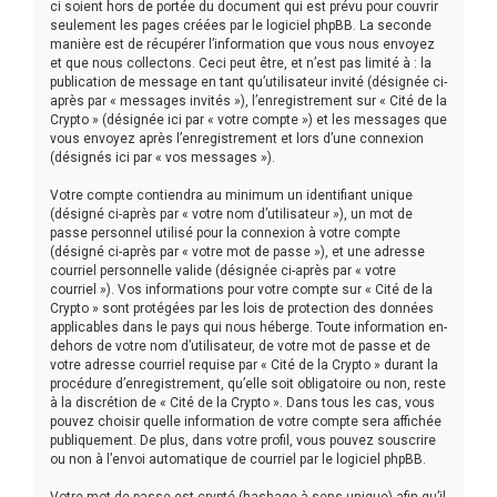
ci soient hors de portée du document qui est prévu pour couvrir
seulement les pages créées par le logiciel phpBB. La seconde
manière est de récupérer l’information que vous nous envoyez
et que nous collectons. Ceci peut être, et n’est pas limité à : la
publication de message en tant qu’utilisateur invité (désignée ci-
après par « messages invités »), l’enregistrement sur « Cité de la
Crypto » (désignée ici par « votre compte ») et les messages que
vous envoyez après l’enregistrement et lors d’une connexion
(désignés ici par « vos messages »).
Votre compte contiendra au minimum un identifiant unique
(désigné ci-après par « votre nom d’utilisateur »), un mot de
passe personnel utilisé pour la connexion à votre compte
(désigné ci-après par « votre mot de passe »), et une adresse
courriel personnelle valide (désignée ci-après par « votre
courriel »). Vos informations pour votre compte sur « Cité de la
Crypto » sont protégées par les lois de protection des données
applicables dans le pays qui nous héberge. Toute information en-
dehors de votre nom d’utilisateur, de votre mot de passe et de
votre adresse courriel requise par « Cité de la Crypto » durant la
procédure d’enregistrement, qu’elle soit obligatoire ou non, reste
à la discrétion de « Cité de la Crypto ». Dans tous les cas, vous
pouvez choisir quelle information de votre compte sera affichée
publiquement. De plus, dans votre profil, vous pouvez souscrire
ou non à l’envoi automatique de courriel par le logiciel phpBB.
Votre mot de passe est crypté (hashage à sens unique) afin qu’il