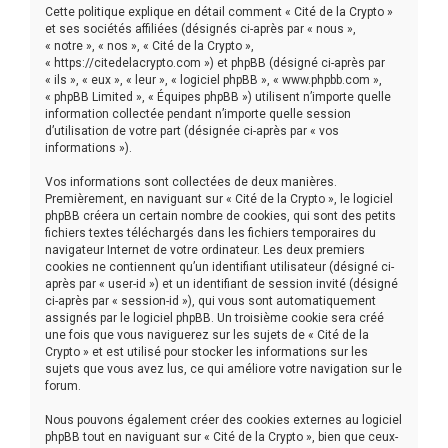
r
Cette politique explique en détail comment « Cité de la Crypto »
c
et ses sociétés affiliées (désignés ci-après par « nous »,
« notre », « nos », « Cité de la Crypto »,
h
« https://citedelacrypto.com ») et phpBB (désigné ci-après par
« ils », « eux », « leur », « logiciel phpBB », « www.phpbb.com »,
e
« phpBB Limited », « Équipes phpBB ») utilisent n’importe quelle
r
information collectée pendant n’importe quelle session
d’utilisation de votre part (désignée ci-après par « vos
informations »).
Vos informations sont collectées de deux manières.
Premièrement, en naviguant sur « Cité de la Crypto », le logiciel
phpBB créera un certain nombre de cookies, qui sont des petits
fichiers textes téléchargés dans les fichiers temporaires du
navigateur Internet de votre ordinateur. Les deux premiers
cookies ne contiennent qu’un identifiant utilisateur (désigné ci-
après par « user-id ») et un identifiant de session invité (désigné
ci-après par « session-id »), qui vous sont automatiquement
assignés par le logiciel phpBB. Un troisième cookie sera créé
une fois que vous naviguerez sur les sujets de « Cité de la
Crypto » et est utilisé pour stocker les informations sur les
sujets que vous avez lus, ce qui améliore votre navigation sur le
forum.
Nous pouvons également créer des cookies externes au logiciel
phpBB tout en naviguant sur « Cité de la Crypto », bien que ceux-