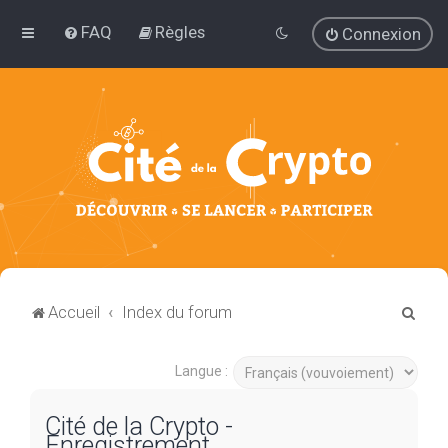
FAQ
Règles
Connexion
R
Accueil
Index du forum
e
c
Langue :
h
Cité de la Crypto -
e
Enregistrement