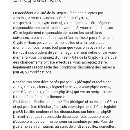
r
c
En accédant à « Cité de la Crypto » (désigné ci-après par
h
« nous », « notre », « nos », « Cité de la Crypto »,
« https://citedelacrypto.com »), vous acceptez d’être légalement
e
responsable des conditions suivantes. Si vous n’acceptez pas
r
d’être légalement responsable de toutes les conditions
suivantes, alors n’accédez pas et/ou n’utilisez pas « Cité de la
Crypto ». Nous pouvons modifier celles-ci à n’importe quel
moment et nous ferons tout pour que vous en soyez informé,
bien qu’il soit prudent de vérifier régulièrement celles-ci par vous-
même. Si vous continuez d’utiliser « Cité de la Crypto » alors que
des changements ont été effectués, vous acceptez d’être
légalement responsable des conditions découlant des mises à
jour et/ou modifications.
Nos forums sont développés par phpBB (désigné ci-après par
« ils », « eux », « leur », « logiciel phpBB », « www.phpbb.com »,
« phpBB Limited », « Équipes phpBB ») qui est un script libre de
forum, déclaré sous la licence «
GNU General Public License v2
» (désigné ci-après par « GPL »)
et qui peut être téléchargé depuis
www.phpbb.com
. Le logiciel
phpBB facilite seulement les discussions sur Internet. phpBB
Limited n’est pas responsable de ce que nous acceptons ou
n’acceptons pas comme contenu ou conduite permis. Pour de
plus amples informations au sujet de phpBB, veuillez consulter :