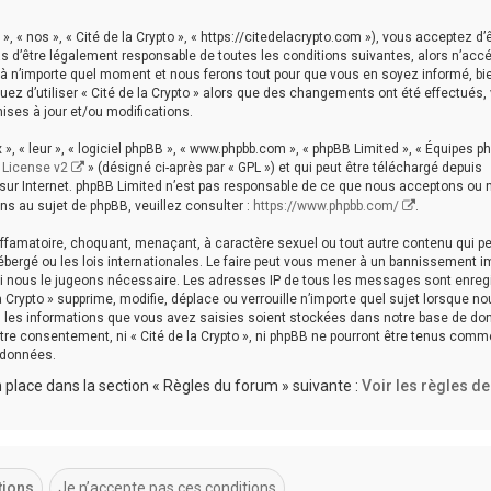
», « nos », « Cité de la Crypto », « https://citedelacrypto.com »), vous acceptez d’
s d’être légalement responsable de toutes les conditions suivantes, alors n’acc
i à n’importe quel moment et nous ferons tout pour que vous en soyez informé, bien
uez d’utiliser « Cité de la Crypto » alors que des changements ont été effectués,
ses à jour et/ou modifications.
», « leur », « logiciel phpBB », « www.phpbb.com », « phpBB Limited », « Équipes p
 License v2
» (désigné ci-après par « GPL ») et qui peut être téléchargé depuis
s sur Internet. phpBB Limited n’est pas responsable de ce que nous acceptons ou
s au sujet de phpBB, veuillez consulter :
https://www.phpbb.com/
.
iffamatoire, choquant, menaçant, à caractère sexuel ou tout autre contenu qui p
 hébergé ou les lois internationales. Le faire peut vous mener à un bannissement 
 si nous le jugeons nécessaire. Les adresses IP de tous les messages sont enreg
 Crypto » supprime, modifie, déplace ou verrouille n’importe quel sujet lorsque n
 les informations que vous avez saisies soient stockées dans notre base de do
tre consentement, ni « Cité de la Crypto », ni phpBB ne pourront être tenus comm
 données.
place dans la section « Règles du forum » suivante :
Voir les règles d