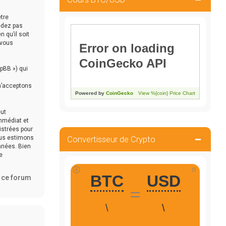
être
édez pas
 qu’il soit
 vous
hpBB ») qui
 n’acceptons
eut
immédiat et
istrées pour
ous estimons
Convertisseur de Crypto
nnées. Bien
e
e ce forum