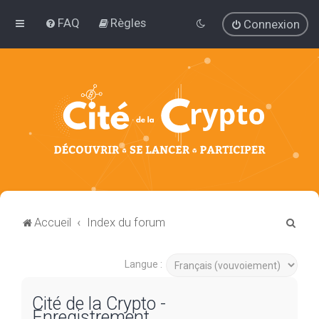
FAQ
Règles
Connexion
R
Accueil
Index du forum
e
c
Langue :
h
Cité de la Crypto -
e
Enregistrement