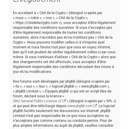
r
c
En accédant à « Cité de la Crypto » (désigné ci-après par
h
« nous », « notre », « nos », « Cité de la Crypto »,
« https://citedelacrypto.com »), vous acceptez d’être légalement
e
responsable des conditions suivantes. Si vous n’acceptez pas
r
d’être légalement responsable de toutes les conditions
suivantes, alors n’accédez pas et/ou n’utilisez pas « Cité de la
Crypto ». Nous pouvons modifier celles-ci à n’importe quel
moment et nous ferons tout pour que vous en soyez informé,
bien qu’il soit prudent de vérifier régulièrement celles-ci par vous-
même. Si vous continuez d’utiliser « Cité de la Crypto » alors que
des changements ont été effectués, vous acceptez d’être
légalement responsable des conditions découlant des mises à
jour et/ou modifications.
Nos forums sont développés par phpBB (désigné ci-après par
« ils », « eux », « leur », « logiciel phpBB », « www.phpbb.com »,
« phpBB Limited », « Équipes phpBB ») qui est un script libre de
forum, déclaré sous la licence «
GNU General Public License v2
» (désigné ci-après par « GPL »)
et qui peut être téléchargé depuis
www.phpbb.com
. Le logiciel
phpBB facilite seulement les discussions sur Internet. phpBB
Limited n’est pas responsable de ce que nous acceptons ou
n’acceptons pas comme contenu ou conduite permis. Pour de
plus amples informations au sujet de phpBB, veuillez consulter :