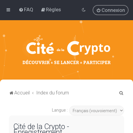
FAQ
Règles
Connexion
R
Accueil
Index du forum
e
c
Langue :
h
Cité de la Crypto -
e
Enregistrement