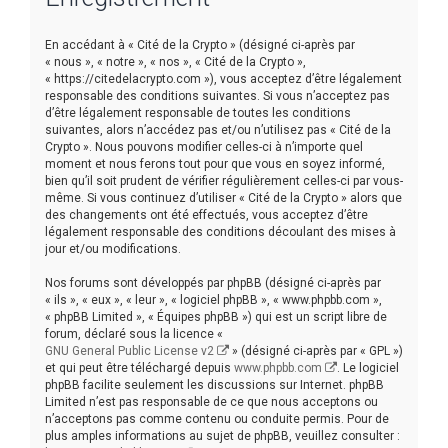
r
c
En accédant à « Cité de la Crypto » (désigné ci-après par
h
« nous », « notre », « nos », « Cité de la Crypto »,
« https://citedelacrypto.com »), vous acceptez d’être légalement
e
responsable des conditions suivantes. Si vous n’acceptez pas
r
d’être légalement responsable de toutes les conditions
suivantes, alors n’accédez pas et/ou n’utilisez pas « Cité de la
Crypto ». Nous pouvons modifier celles-ci à n’importe quel
moment et nous ferons tout pour que vous en soyez informé,
bien qu’il soit prudent de vérifier régulièrement celles-ci par vous-
même. Si vous continuez d’utiliser « Cité de la Crypto » alors que
des changements ont été effectués, vous acceptez d’être
légalement responsable des conditions découlant des mises à
jour et/ou modifications.
Nos forums sont développés par phpBB (désigné ci-après par
« ils », « eux », « leur », « logiciel phpBB », « www.phpbb.com »,
« phpBB Limited », « Équipes phpBB ») qui est un script libre de
forum, déclaré sous la licence «
GNU General Public License v2
» (désigné ci-après par « GPL »)
et qui peut être téléchargé depuis
www.phpbb.com
. Le logiciel
phpBB facilite seulement les discussions sur Internet. phpBB
Limited n’est pas responsable de ce que nous acceptons ou
n’acceptons pas comme contenu ou conduite permis. Pour de
plus amples informations au sujet de phpBB, veuillez consulter :