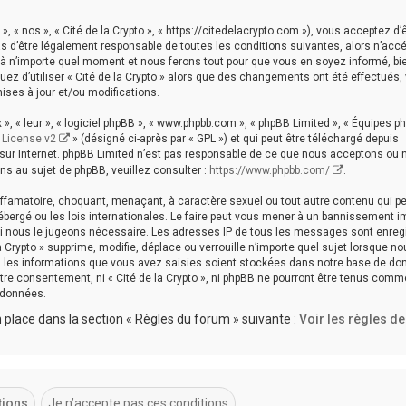
», « nos », « Cité de la Crypto », « https://citedelacrypto.com »), vous acceptez d’
s d’être légalement responsable de toutes les conditions suivantes, alors n’acc
i à n’importe quel moment et nous ferons tout pour que vous en soyez informé, bien
uez d’utiliser « Cité de la Crypto » alors que des changements ont été effectués,
ses à jour et/ou modifications.
», « leur », « logiciel phpBB », « www.phpbb.com », « phpBB Limited », « Équipes p
 License v2
» (désigné ci-après par « GPL ») et qui peut être téléchargé depuis
s sur Internet. phpBB Limited n’est pas responsable de ce que nous acceptons ou
s au sujet de phpBB, veuillez consulter :
https://www.phpbb.com/
.
iffamatoire, choquant, menaçant, à caractère sexuel ou tout autre contenu qui p
 hébergé ou les lois internationales. Le faire peut vous mener à un bannissement 
 si nous le jugeons nécessaire. Les adresses IP de tous les messages sont enreg
 Crypto » supprime, modifie, déplace ou verrouille n’importe quel sujet lorsque n
 les informations que vous avez saisies soient stockées dans notre base de do
tre consentement, ni « Cité de la Crypto », ni phpBB ne pourront être tenus comm
 données.
place dans la section « Règles du forum » suivante :
Voir les règles d