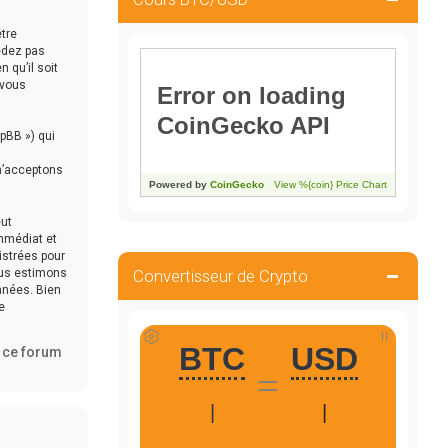
être
édez pas
 qu’il soit
 vous
hpBB ») qui
 n’acceptons
eut
immédiat et
istrées pour
ous estimons
Convertisseur de Crypto
nnées. Bien
e
e ce forum