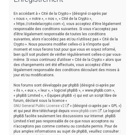
r
c
En accédant à « Cité de la Crypto » (désigné ci-après par
h
« nous », « notre », « nos », « Cité de la Crypto »,
« https://citedelacrypto.com »), vous acceptez d’être légalement
e
responsable des conditions suivantes. Si vous n’acceptez pas
r
d’être légalement responsable de toutes les conditions
suivantes, alors n’accédez pas et/ou n’utilisez pas « Cité de la
Crypto ». Nous pouvons modifier celles-ci à n’importe quel
moment et nous ferons tout pour que vous en soyez informé,
bien qu’il soit prudent de vérifier régulièrement celles-ci par vous-
même. Si vous continuez d’utiliser « Cité de la Crypto » alors que
des changements ont été effectués, vous acceptez d’être
légalement responsable des conditions découlant des mises à
jour et/ou modifications.
Nos forums sont développés par phpBB (désigné ci-après par
« ils », « eux », « leur », « logiciel phpBB », « www.phpbb.com »,
« phpBB Limited », « Équipes phpBB ») qui est un script libre de
forum, déclaré sous la licence «
GNU General Public License v2
» (désigné ci-après par « GPL »)
et qui peut être téléchargé depuis
www.phpbb.com
. Le logiciel
phpBB facilite seulement les discussions sur Internet. phpBB
Limited n’est pas responsable de ce que nous acceptons ou
n’acceptons pas comme contenu ou conduite permis. Pour de
plus amples informations au sujet de phpBB, veuillez consulter :