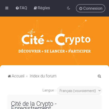
FAQ
Règles
Connexion
R
Accueil
Index du forum
e
c
Langue :
h
Cité de la Crypto -
e
Enregistrement