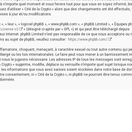
i à n’importe quel moment et nous ferons tout pour que vous en soyez informé, bien
uez d’utiliser « Cité de la Crypto » alors que des changements ont été effectués,
ses à jour et/ou modifications.
», « leur », « logiciel phpBB », « www.phpbb.com », « phpBB Limited », « Équipes p
 License v2
» (désigné ci-après par « GPL ») et qui peut être téléchargé depuis
s sur Internet. phpBB Limited n’est pas responsable de ce que nous acceptons ou
s au sujet de phpBB, veuillez consulter :
https://www.phpbb.com/
.
iffamatoire, choquant, menaçant, à caractère sexuel ou tout autre contenu qui p
 hébergé ou les lois internationales. Le faire peut vous mener à un bannissement 
 si nous le jugeons nécessaire. Les adresses IP de tous les messages sont enreg
 Crypto » supprime, modifie, déplace ou verrouille n’importe quel sujet lorsque n
 les informations que vous avez saisies soient stockées dans notre base de do
tre consentement, ni « Cité de la Crypto », ni phpBB ne pourront être tenus comm
 données.