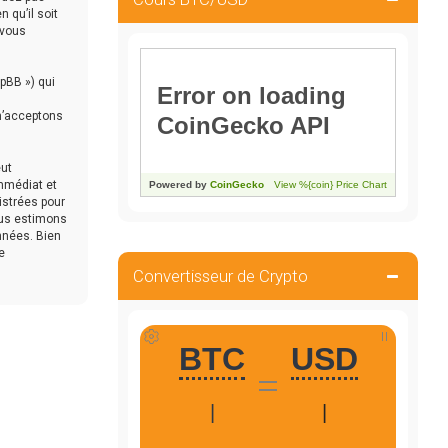
 qu’il soit
 vous
hpBB ») qui
 n’acceptons
eut
immédiat et
istrées pour
ous estimons
nnées. Bien
e
Convertisseur de Crypto