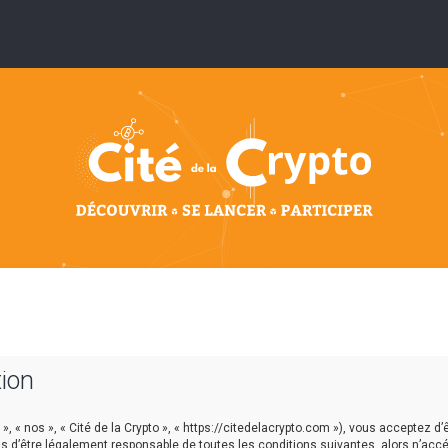
tion
», « nos », « Cité de la Crypto », « https://citedelacrypto.com »), vous acceptez d’
s d’être légalement responsable de toutes les conditions suivantes, alors n’acc