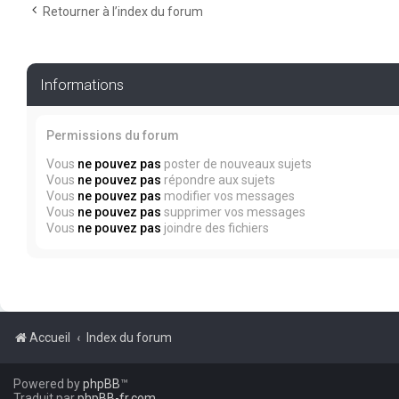
Retourner à l’index du forum
Informations
Permissions du forum
Vous
ne pouvez pas
poster de nouveaux sujets
Vous
ne pouvez pas
répondre aux sujets
Vous
ne pouvez pas
modifier vos messages
Vous
ne pouvez pas
supprimer vos messages
Vous
ne pouvez pas
joindre des fichiers
Accueil
Index du forum
Powered by
phpBB
™
Traduit par
phpBB-fr.com