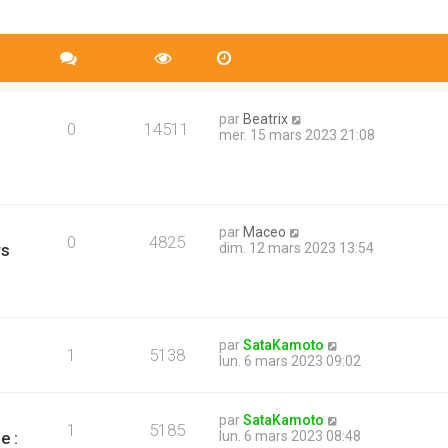
par
Beatrix
0
14511
mer. 15 mars 2023 21:08
par
Maceo
0
4825
rs
dim. 12 mars 2023 13:54
par
SataKamoto
1
5138
lun. 6 mars 2023 09:02
par
SataKamoto
1
5185
e :
lun. 6 mars 2023 08:48