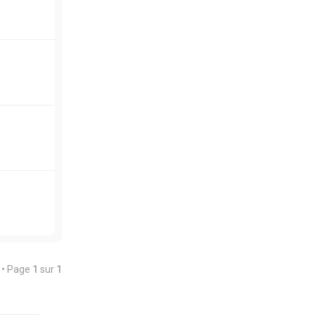
s • Page
1
sur
1